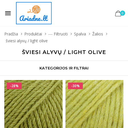
0
Pradžia
Produktai
--- Filtruoti
Spalva
Žalios
šviesi alyvų / light olive
ŠVIESI ALYVŲ / LIGHT OLIVE
KATEGORIJOS IR FILTRAI
-28%
-30%