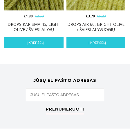
€
1.80
€
2.50
€
3.70
€
5.29
DROPS KARISMA 45, LIGHT
DROPS AIR 60, BRIGHT OLIVE
OLIVE / ŠVIESI ALYVŲ
/ ŠVIESI ALYVUOGIŲ
Į KREPŠELĮ
Į KREPŠELĮ
JŪSŲ EL.PAŠTO ADRESAS
PRENUMERUOTI