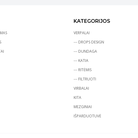
KATEGORIJOS
YMAS
VERPALAI
S
--- DROPS DESIGN
AI
--- DUNDAGA
--- KATIA
--- RITĖMIS
--- FILTRUOTI
VIRBALAI
KITA
MEZGINIAI
IŠPARDUOTUVĖ