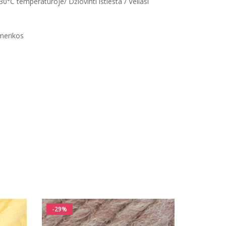
0°C temperatūroje/ Džiovinti ištiesta / Veliasi
Amerikos
-29%