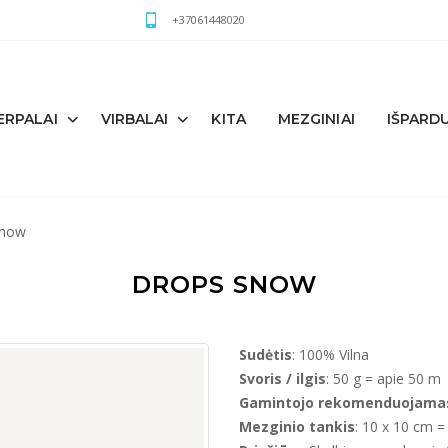
+37061448020
ERPALAI
VIRBALAI
KITA
MEZGINIAI
IŠPARD
now
DROPS SNOW
Sudėtis
: 100% Vilna
Svoris / ilgis
: 50 g = apie 50 m
Gamintojo rekomenduojamas 
Mezginio tankis
: 10 x 10 cm = 