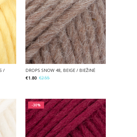
 /
DROPS SNOW 48, BEIGE / BIEŽINĖ
€
1.80
€
2.55
Į KREPŠELĮ
-30%