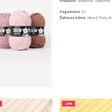
Priežiūra
: Skalbimas rankomis 3
Pagaminta
: EU
Žaliavos kilmė
: Vilna iš Pietų 
-30%