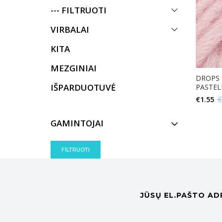
--- FILTRUOTI
VIRBALAI
KITA
MEZGINIAI
DROPS 
IŠPARDUOTUVĖ
PASTEL
€
1.55
€
GAMINTOJAI
FILTRUOTI
JŪSŲ EL.PAŠTO AD