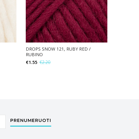
DROPS SNOW 121, RUBY RED /
RUBINO
€
1.55
€
2.20
Į KREPŠELĮ
PRENUMERUOTI