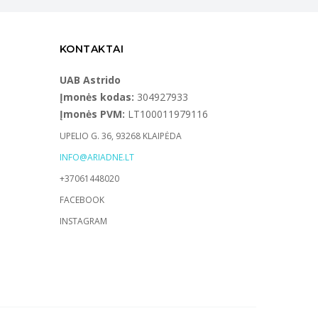
KONTAKTAI
UAB Astrido
Įmonės kodas:
304927933
Įmonės PVM:
LT100011979116
UPELIO G. 36, 93268 KLAIPĖDA
INFO@ARIADNE.LT
+37061448020
FACEBOOK
INSTAGRAM