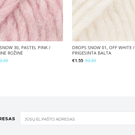
SNOW 30, PASTEL PINK /
DROPS SNOW 01, OFF WHITE /
INĖ ROŽINĖ
PRIGESINTA BALTA
2.20
€
1.55
€
2.20
Į KREPŠELĮ
Į KREPŠELĮ
RESAS