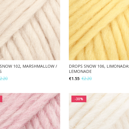
SNOW 102, MARSHMALLOW /
DROPS SNOW 106, LIMONADAS
S
LEMONADE
2.20
€
1.55
€
2.20
Į KREPŠELĮ
Į KREPŠELĮ
-30%