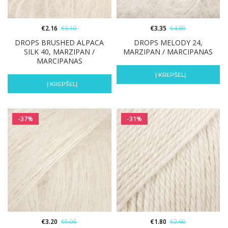
€
2.16
€
3.10
€
3.35
€
4.80
DROPS BRUSHED ALPACA
DROPS MELODY 24,
SILK 40, MARZIPAN /
MARZIPAN / MARCIPANAS
MARCIPANAS
Į KREPŠELĮ
Į KREPŠELĮ
-37%
-31%
€
3.20
€
5.05
€
1.80
€
2.60