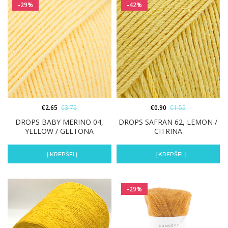
-29%
-42%
€
2.65
€
3.75
€
0.90
€
1.55
DROPS BABY MERINO 04,
DROPS SAFRAN 62, LEMON /
YELLOW / GELTONA
CITRINA
Į KREPŠELĮ
Į KREPŠELĮ
-29%