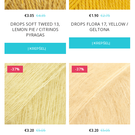
€
3.05
€
4.35
€
1.90
€
2.75
DROPS SOFT TWEED 13,
DROPS FLORA 17, YELLOW /
LEMON PIE / CITRINOS
GELTONA
PYRAGAS
Į KREPŠELĮ
Į KREPŠELĮ
-37%
-37%
€
3.20
€
5.05
€
3.20
€
5.05