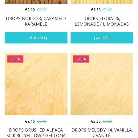
€
2.10
€
2.95
€
1.80
€
2.60
DROPS NORD 23, CARAMEL /
DROPS FLORA 26,
KARAMELĖ
LEMONADE / LIMONADAS
Į KREPŠELĮ
Į KREPŠELĮ
-30%
-30%
€
2.16
€
3.10
€
3.35
€
4.80
DROPS BRUSHED ALPACA
DROPS MELODY 14, VANILLA
SILK 30, YELLOW / GELTONA
/ VANILĖ