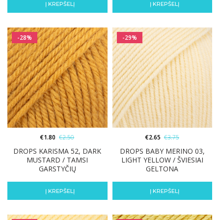
Į KREPŠELĮ
Į KREPŠELĮ
-28%
-29%
€
1.80
€
2.50
€
2.65
€
3.75
DROPS KARISMA 52, DARK
DROPS BABY MERINO 03,
MUSTARD / TAMSI
LIGHT YELLOW / ŠVIESIAI
GARSTYČIŲ
GELTONA
Į KREPŠELĮ
Į KREPŠELĮ