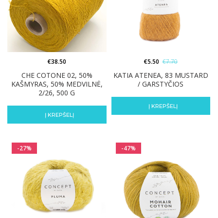
€
38.50
€
5.50
€
7.70
CHE COTONE 02, 50%
KATIA ATENEA, 83 MUSTARD
KAŠMYRAS, 50% MEDVILNĖ,
/ GARSTYČIOS
2/26, 500 G
Į KREPŠELĮ
Į KREPŠELĮ
-27%
-47%