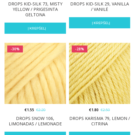
DROPS KID-SILK 73, MISTY
DROPS KID-SILK 29, VANILLA
YELLOW / PRIGESINTA
/ VANILĖ
GELTONA
Į KREPŠELĮ
Į KREPŠELĮ
-30%
-28%
€
1.55
€
2.20
€
1.80
€
2.50
DROPS SNOW 106,
DROPS KARISMA 79, LEMON /
LIMONADAS / LEMONADE
CITRINA