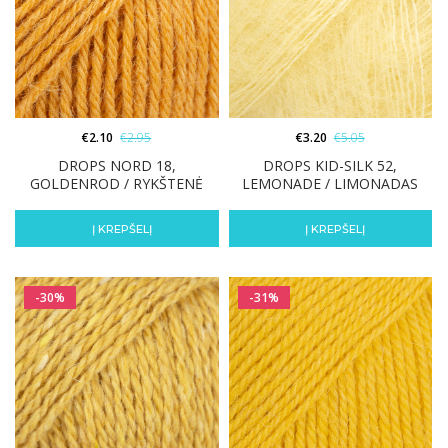
€
2.10
€
2.95
€
3.20
€
5.05
DROPS NORD 18,
DROPS KID-SILK 52,
GOLDENROD / RYKŠTENĖ
LEMONADE / LIMONADAS
Į KREPŠELĮ
Į KREPŠELĮ
-30%
-31%