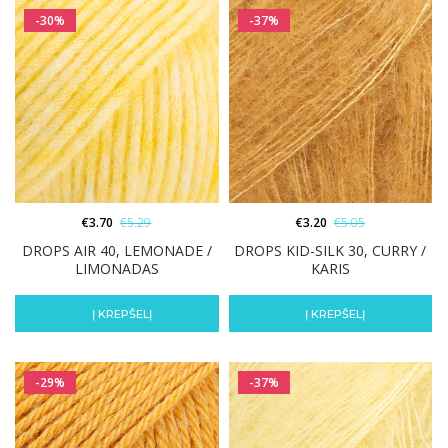
-30%
-37%
€
3.70
€
5.29
€
3.20
€
5.05
DROPS AIR 40, LEMONADE /
DROPS KID-SILK 30, CURRY /
LIMONADAS
KARIS
Į KREPŠELĮ
Į KREPŠELĮ
-29%
-37%