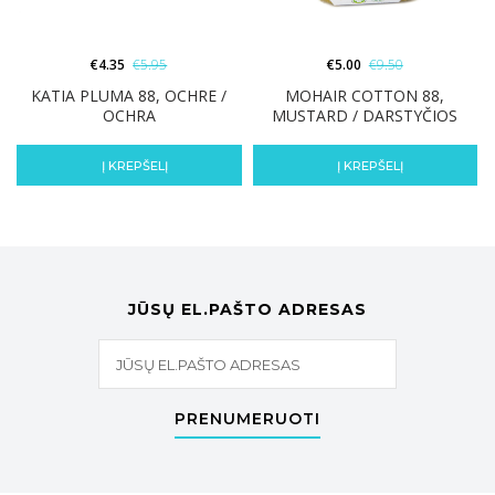
€
4.35
€
5.95
€
5.00
€
9.50
KATIA PLUMA 88, OCHRE /
MOHAIR COTTON 88,
OCHRA
MUSTARD / DARSTYČIOS
Į KREPŠELĮ
Į KREPŠELĮ
JŪSŲ EL.PAŠTO ADRESAS
PRENUMERUOTI