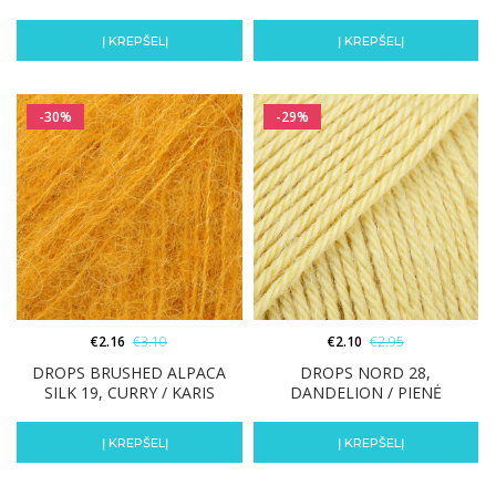
Į KREPŠELĮ
Į KREPŠELĮ
-30%
-29%
€
2.16
€
3.10
€
2.10
€
2.95
DROPS BRUSHED ALPACA
DROPS NORD 28,
SILK 19, CURRY / KARIS
DANDELION / PIENĖ
Į KREPŠELĮ
Į KREPŠELĮ