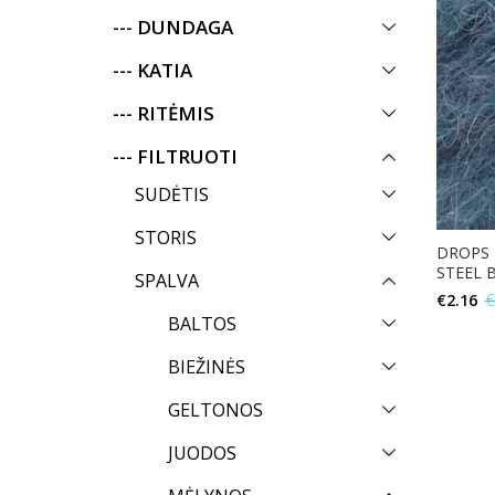
--- DUNDAGA
--- KATIA
--- RITĖMIS
--- FILTRUOTI
SUDĖTIS
STORIS
DROPS 
STEEL 
SPALVA
€
2.16
€
BALTOS
BIEŽINĖS
GELTONOS
JUODOS