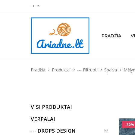
LT
PRADŽIA
V
Pradžia
Produktai
--- Filtruoti
Spalva
Mėly
VISI PRODUKTAI
VERPALAI
-30%
--- DROPS DESIGN