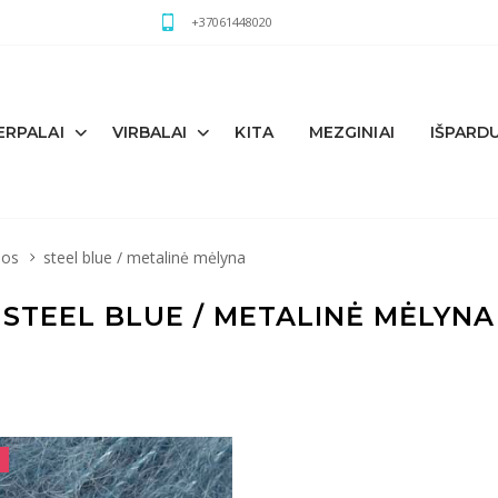
+37061448020
ERPALAI
VIRBALAI
KITA
MEZGINIAI
IŠPARD
nos
steel blue / metalinė mėlyna
STEEL BLUE / METALINĖ MĖLYNA