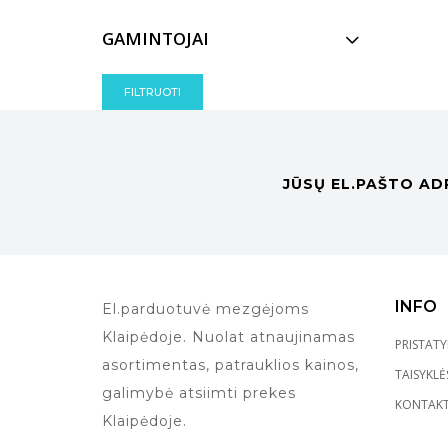
GAMINTOJAI
FILTRUOTI
JŪSŲ EL.PAŠTO AD
INFO
El.parduotuvė mezgėjoms
Klaipėdoje. Nuolat atnaujinamas
PRISTAT
asortimentas, patrauklios kainos,
TAISYKLĖ
galimybė atsiimti prekes
KONTAKT
Klaipėdoje.