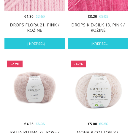
€
1.80
€
2.60
€
3.20
€
5.05
DROPS FLORA 21, PINK /
DROPS KID-SILK 13, PINK /
ROŽINĖ
ROŽINĖ
Į KREPŠELĮ
Į KREPŠELĮ
-27%
-47%
€
4.35
€
5.95
€
5.00
€
9.50
KATIA PLUMA 72, ROSE /
MOHAIR COTTON 87,