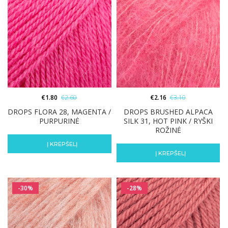
€
1.80
€
2.60
€
2.16
€
3.10
DROPS FLORA 28, MAGENTA /
DROPS BRUSHED ALPACA
PURPURINĖ
SILK 31, HOT PINK / RYŠKI
ROŽINĖ
Į KREPŠELĮ
Į KREPŠELĮ
-30%
-28%