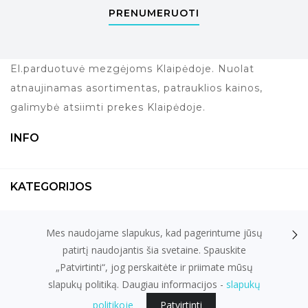
PRENUMERUOTI
El.parduotuvė mezgėjoms Klaipėdoje. Nuolat
atnaujinamas asortimentas, patrauklios kainos,
galimybė atsiimti prekes Klaipėdoje.
INFO
KATEGORIJOS
Mes naudojame slapukus, kad pagerintume jūsų
KONTAKTAI
patirtį naudojantis šia svetaine. Spauskite
„Patvirtinti“, jog perskaitėte ir priimate mūsų
slapukų politiką. Daugiau informacijos -
slapukų
el. parduotuvių nuoma
fronto.lt
politikoje
Patvirtinti
© 2026
ARIADNE.LT