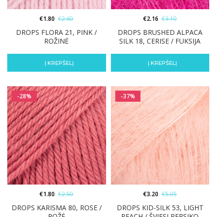
€
1.80
€
2.60
€
2.16
€
3.10
DROPS FLORA 21, PINK /
DROPS BRUSHED ALPACA
ROŽINĖ
SILK 18, CERISE / FUKSIJA
Į KREPŠELĮ
Į KREPŠELĮ
-28%
-37%
€
1.80
€
2.50
€
3.20
€
5.05
DROPS KARISMA 80, ROSE /
DROPS KID-SILK 53, LIGHT
ROŽĖ
PEACH / ŠVIESI PERSIKO