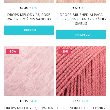
€
3.35
€
4.80
€
2.16
€
3.10
DROPS MELODY 23, ROSE
DROPS BRUSHED ALPACA
WATER / ROŽINIS VANDUO
SILK 20, PINK SAND / ROŽINIS
SMĖLIS
Į KREPŠELĮ
Į KREPŠELĮ
-30%
-29%
€
3.35
€
4.80
€
2.10
€
2.95
DROPS MELODY 06, POWDER
DROPS NORD 13, OLD PINK /