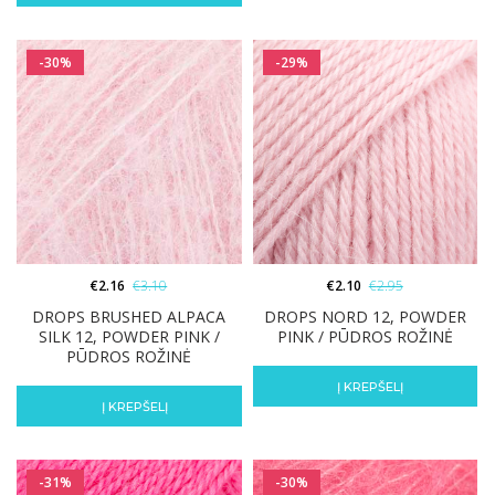
-30%
-29%
€
2.16
€
3.10
€
2.10
€
2.95
DROPS BRUSHED ALPACA
DROPS NORD 12, POWDER
SILK 12, POWDER PINK /
PINK / PŪDROS ROŽINĖ
PŪDROS ROŽINĖ
Į KREPŠELĮ
Į KREPŠELĮ
-31%
-30%