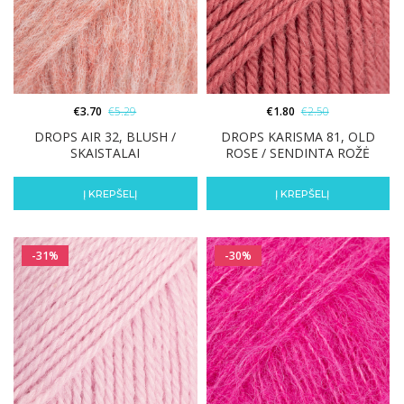
€
3.70
€
5.29
€
1.80
€
2.50
DROPS AIR 32, BLUSH /
DROPS KARISMA 81, OLD
SKAISTALAI
ROSE / SENDINTA ROŽĖ
Į KREPŠELĮ
Į KREPŠELĮ
-31%
-30%