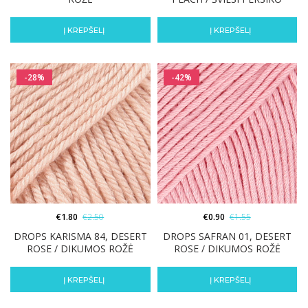
Į KREPŠELĮ
Į KREPŠELĮ
-28%
-42%
€
1.80
€
2.50
€
0.90
€
1.55
DROPS KARISMA 84, DESERT
DROPS SAFRAN 01, DESERT
ROSE / DIKUMOS ROŽĖ
ROSE / DIKUMOS ROŽĖ
Į KREPŠELĮ
Į KREPŠELĮ