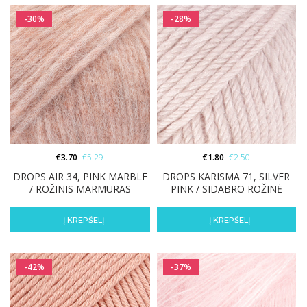
-30%
-28%
€
3.70
€
5.29
€
1.80
€
2.50
DROPS AIR 34, PINK MARBLE
DROPS KARISMA 71, SILVER
/ ROŽINIS MARMURAS
PINK / SIDABRO ROŽINĖ
Į KREPŠELĮ
Į KREPŠELĮ
-42%
-37%