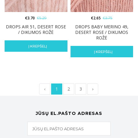
€
3.70
€
5.29
€
2.65
€
3.75
DROPS AIR 51, DESERT ROSE
DROPS BABY MERINO 49,
/ DIKUMOS ROŽĖ
DESERT ROSE / DIKUMOS
ROŽĖ
Į KREPŠELĮ
Į KREPŠELĮ
‹
1
2
3
›
JŪSŲ EL.PAŠTO ADRESAS