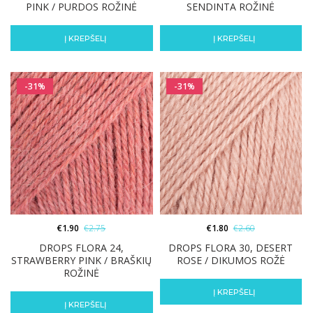
PINK / PURDOS ROŽINĖ
SENDINTA ROŽINĖ
Į KREPŠELĮ
Į KREPŠELĮ
-31%
-31%
€
1.90
€
2.75
€
1.80
€
2.60
DROPS FLORA 24,
DROPS FLORA 30, DESERT
STRAWBERRY PINK / BRAŠKIŲ
ROSE / DIKUMOS ROŽĖ
ROŽINĖ
Į KREPŠELĮ
Į KREPŠELĮ