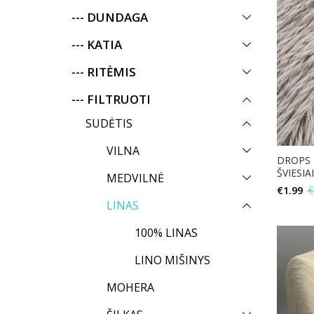
--- DUNDAGA
--- KATIA
--- RITĖMIS
--- FILTRUOTI
SUDĖTIS
VILNA
DROPS 
ŠVIESIA
MEDVILNĖ
€
1.99
€
LINAS
100% LINAS
LINO MIŠINYS
MOHERА