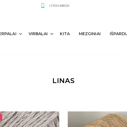
+37061448020
ERPALAI
VIRBALAI
KITA
MEZGINIAI
IŠPARD
s
LINAS