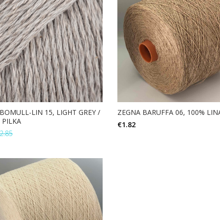
BOMULL-LIN 15, LIGHT GREY /
ZEGNA BARUFFA 06, 100% LINA
I PILKA
€
1.82
2.85
Į KREPŠELĮ
Į KREPŠELĮ