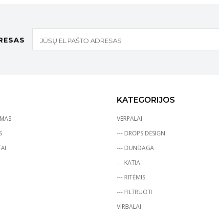
RESAS
KATEGORIJOS
YMAS
VERPALAI
S
--- DROPS DESIGN
AI
--- DUNDAGA
--- KATIA
--- RITĖMIS
--- FILTRUOTI
VIRBALAI