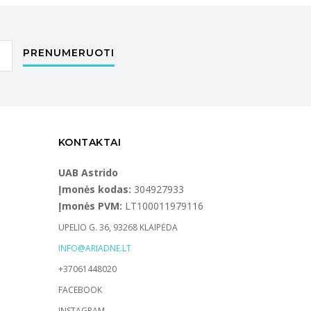
PRENUMERUOTI
KONTAKTAI
UAB Astrido
Įmonės kodas:
304927933
Įmonės PVM:
LT100011979116
UPELIO G. 36, 93268 KLAIPĖDA
INFO@ARIADNE.LT
+37061448020
FACEBOOK
INSTAGRAM