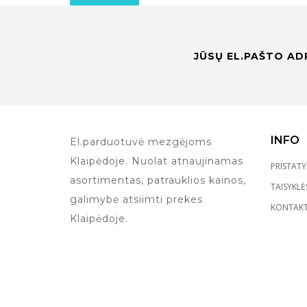
JŪSŲ EL.PAŠTO AD
INFO
El.parduotuvė mezgėjoms
Klaipėdoje. Nuolat atnaujinamas
PRISTAT
asortimentas, patrauklios kainos,
TAISYKLĖ
galimybė atsiimti prekes
KONTAKT
Klaipėdoje.