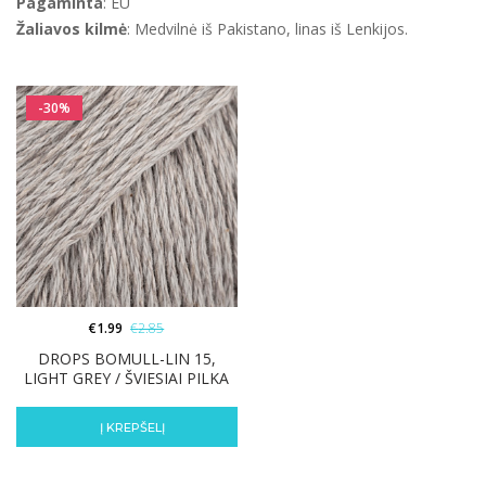
Pagaminta
: EU
Žaliavos kilmė
: Medvilnė iš Pakistano, linas iš Lenkijos.
-30%
€
1.99
€
2.85
DROPS BOMULL-LIN 15,
LIGHT GREY / ŠVIESIAI PILKA
Į KREPŠELĮ