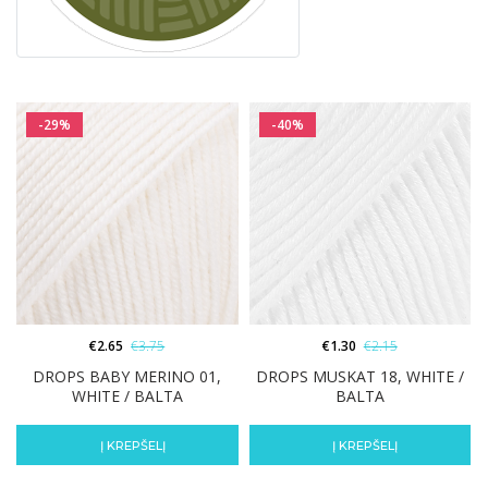
-29%
-40%
€
2.65
€
3.75
€
1.30
€
2.15
DROPS BABY MERINO 01,
DROPS MUSKAT 18, WHITE /
WHITE / BALTA
BALTA
Į KREPŠELĮ
Į KREPŠELĮ