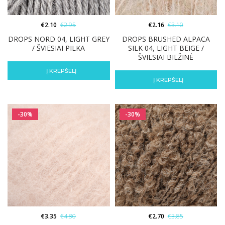
€
2.10
€
2.95
€
2.16
€
3.10
DROPS NORD 04, LIGHT GREY
DROPS BRUSHED ALPACA
/ ŠVIESIAI PILKA
SILK 04, LIGHT BEIGE /
ŠVIESIAI BIEŽINĖ
Į KREPŠELĮ
Į KREPŠELĮ
-30%
-30%
€
3.35
€
4.80
€
2.70
€
3.85