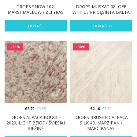
DROPS SNOW 102,
DROPS MUSKAT 08, OFF
MARSHMALLOW / ZEFYRAS
WHITE / PRIGĘSINTA BALTA
Į KREPŠELĮ
Į KREPŠELĮ
-30%
-30%
€
2.70
€
3.85
€
2.16
€
3.10
DROPS ALPACA BOUCLE
DROPS BRUSHED ALPACA
2020, LIGHT BEIGE / ŠVIESIAI
SILK 40, MARZIPAN /
BIEŽINĖ
MARCIPANAS