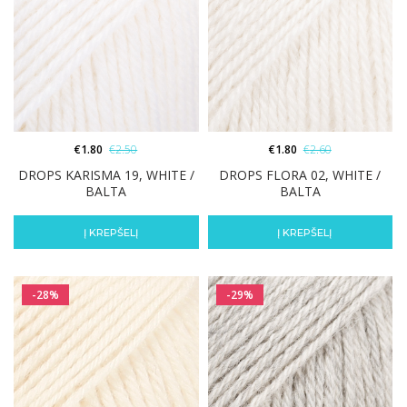
€
1.80
€
2.50
€
1.80
€
2.60
DROPS KARISMA 19, WHITE /
DROPS FLORA 02, WHITE /
BALTA
BALTA
Į KREPŠELĮ
Į KREPŠELĮ
-28%
-29%