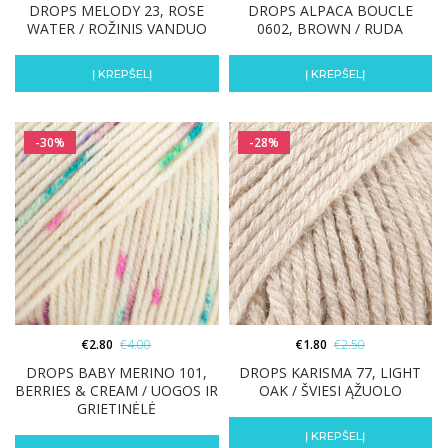
DROPS MELODY 23, ROSE
DROPS ALPACA BOUCLE
WATER / ROŽINIS VANDUO
0602, BROWN / RUDA
Į KREPŠELĮ
Į KREPŠELĮ
-30%
-28%
€
2.80
€
4.00
€
1.80
€
2.50
DROPS BABY MERINO 101,
DROPS KARISMA 77, LIGHT
BERRIES & CREAM / UOGOS IR
OAK / ŠVIESI ĄŽUOLO
GRIETINĖLĖ
Į KREPŠELĮ