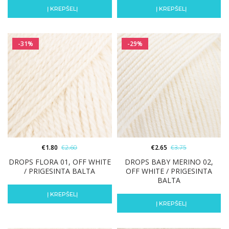
Į KREPŠELĮ
Į KREPŠELĮ
-31%
-29%
€
1.80
€
2.60
€
2.65
€
3.75
DROPS FLORA 01, OFF WHITE
DROPS BABY MERINO 02,
/ PRIGESINTA BALTA
OFF WHITE / PRIGESINTA
BALTA
Į KREPŠELĮ
Į KREPŠELĮ