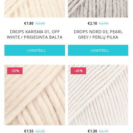
€
1.80
€
2.50
€
2.10
€
2.95
DROPS KARISMA 01, OFF
DROPS NORD 03, PEARL
WHITE / PRIGESINTA BALTA
GREY / PERLŲ PILKA
Į KREPŠELĮ
Į KREPŠELĮ
-30%
-40%
€
1.55
€
2.20
€
1.30
€
2.15