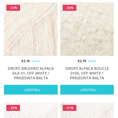
-30%
-30%
€
2.16
€
3.10
€
2.70
€
3.85
DROPS BRUSHED ALPACA
DROPS ALPACA BOUCLE
SILK 01, OFF WHITE /
0100, OFF WHITE /
PRIGESINTA BALTA
PRIGESINTA BALTA
Į KREPŠELĮ
Į KREPŠELĮ
-28%
-31%