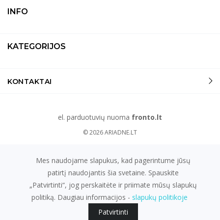
INFO
KATEGORIJOS
KONTAKTAI
el. parduotuvių nuoma
fronto.lt
© 2026
ARIADNE.LT
Mes naudojame slapukus, kad pagerintume jūsų
patirtį naudojantis šia svetaine. Spauskite
„Patvirtinti“, jog perskaitėte ir priimate mūsų slapukų
politiką. Daugiau informacijos -
slapukų politikoje
Patvirtinti