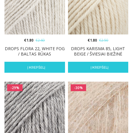
€
1.80
€
2.60
€
1.80
€
2.50
DROPS FLORA 22, WHITE FOG
DROPS KARISMA 85, LIGHT
/ BALTAS RŪKAS
BEIGE / ŠVIESIAI BIEŽINĖ
Į KREPŠELĮ
Į KREPŠELĮ
-29%
-30%