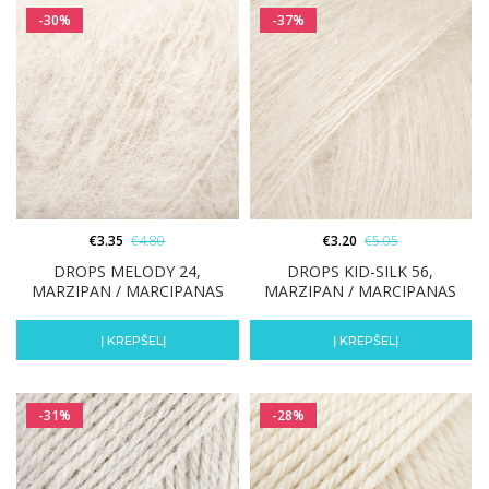
-30%
-37%
€
3.35
€
4.80
€
3.20
€
5.05
DROPS MELODY 24,
DROPS KID-SILK 56,
MARZIPAN / MARCIPANAS
MARZIPAN / MARCIPANAS
Į KREPŠELĮ
Į KREPŠELĮ
-31%
-28%