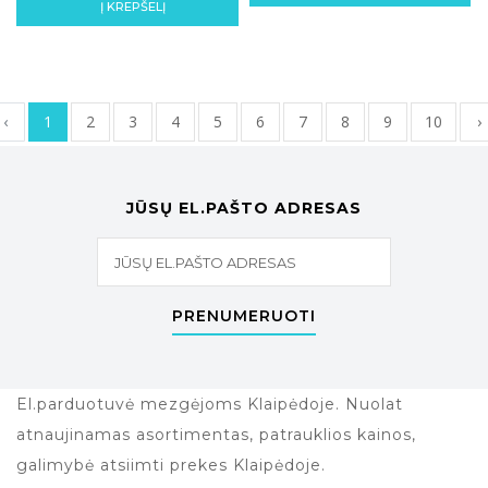
Į KREPŠELĮ
‹
1
2
3
4
5
6
7
8
9
10
›
JŪSŲ EL.PAŠTO ADRESAS
PRENUMERUOTI
El.parduotuvė mezgėjoms Klaipėdoje. Nuolat
atnaujinamas asortimentas, patrauklios kainos,
galimybė atsiimti prekes Klaipėdoje.