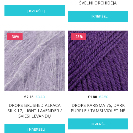
ŠVELNI ORCHIDĖJA
Į KREPŠELĮ
Į KREPŠELĮ
-30%
-28%
€
2.16
€
3.10
€
1.80
€
2.50
DROPS BRUSHED ALPACA
DROPS KARISMA 76, DARK
SILK 17, LIGHT LAVENDER /
PURPLE / TAMSI VIOLETINĖ
ŠVIESI LEVANDŲ
Į KREPŠELĮ
Į KREPŠELĮ