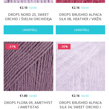
€
2.10
€
2.95
€
2.16
€
3.10
DROPS NORD 25, SWEET
DROPS BRUSHED ALPACA
ORCHID / ŠVELNI ORCHIDEJA
SILK 08, HEATHER / VIRŽIS
Į KREPŠELĮ
Į KREPŠELĮ
-31%
-30%
€
1.80
€
2.60
€
2.16
€
3.10
DROPS FLORA 09, AMETHYST
DROPS BRUSHED ALPACA
/ AMETISTAS
SILK 34, SWEET ORCHID /