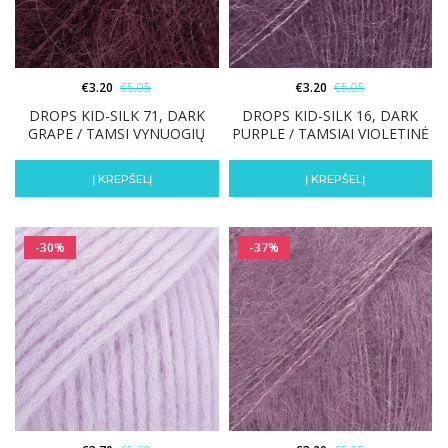
€
3.20
€
5.05
€
3.20
€
5.05
DROPS KID-SILK 71, DARK
DROPS KID-SILK 16, DARK
GRAPE / TAMSI VYNUOGIŲ
PURPLE / TAMSIAI VIOLETINĖ
Į KREPŠELĮ
Į KREPŠELĮ
-30%
-37%