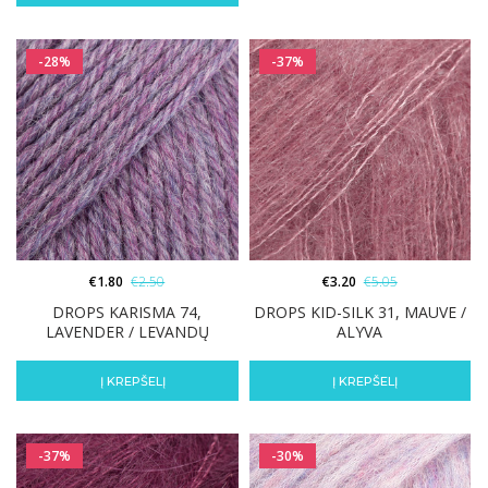
-28%
-37%
€
1.80
€
2.50
€
3.20
€
5.05
DROPS KARISMA 74,
DROPS KID-SILK 31, MAUVE /
LAVENDER / LEVANDŲ
ALYVA
Į KREPŠELĮ
Į KREPŠELĮ
-37%
-30%