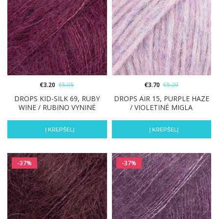
€
3.20
€
5.05
€
3.70
€
5.29
DROPS KID-SILK 69, RUBY
DROPS AIR 15, PURPLE HAZE
WINE / RUBINO VYNINĖ
/ VIOLETINĖ MIGLA
Į KREPŠELĮ
Į KREPŠELĮ
-37%
-37%