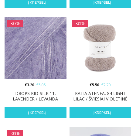
Į KREPŠELĮ
Į KREPŠELĮ
-37%
-29%
€
3.20
€
5.05
€
5.50
€
7.70
DROPS KID-SILK 11,
KATIA ATENEA, 84 LIGHT
LAVENDER / LEVANDA
LILAC / ŠVIESIAI VIOLETINĖ
Į KREPŠELĮ
Į KREPŠELĮ
-29%