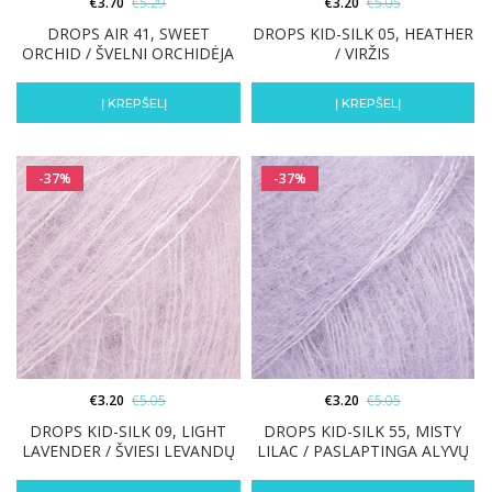
€
3.70
€
5.29
€
3.20
€
5.05
DROPS AIR 41, SWEET
DROPS KID-SILK 05, HEATHER
ORCHID / ŠVELNI ORCHIDĖJA
/ VIRŽIS
Į KREPŠELĮ
Į KREPŠELĮ
-37%
-37%
€
3.20
€
5.05
€
3.20
€
5.05
DROPS KID-SILK 09, LIGHT
DROPS KID-SILK 55, MISTY
LAVENDER / ŠVIESI LEVANDŲ
LILAC / PASLAPTINGA ALYVŲ