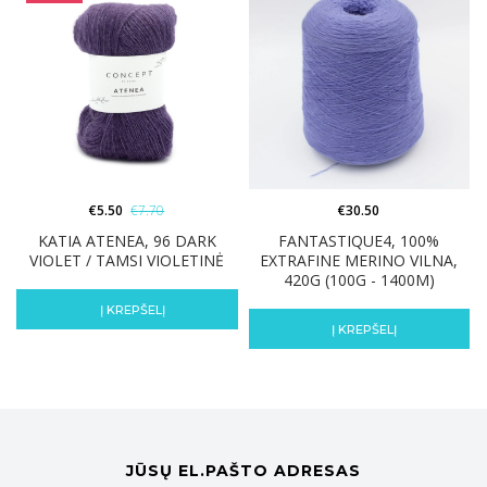
€
5.50
€
7.70
€
30.50
KATIA ATENEA, 96 DARK
FANTASTIQUE4, 100%
VIOLET / TAMSI VIOLETINĖ
EXTRAFINE MERINO VILNA,
420G (100G - 1400M)
Į KREPŠELĮ
Į KREPŠELĮ
JŪSŲ EL.PAŠTO ADRESAS