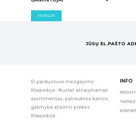
FILTRUOTI
JŪSŲ EL.PAŠTO AD
INFO
El.parduotuvė mezgėjoms
Klaipėdoje. Nuolat atnaujinamas
PRISTAT
asortimentas, patrauklios kainos,
TAISYKLĖ
galimybė atsiimti prekes
KONTAKT
Klaipėdoje.