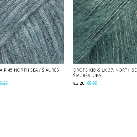
AIR 45 NORTH SEA / ŠIAURĖS
DROPS KID-SILK 37, NORTH SE
ŠIAURĖS JŪRA
5.29
€
3.20
€
5.05
Į KREPŠELĮ
Į KREPŠELĮ