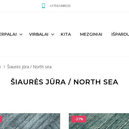
+37061448020
ERPALAI
VIRBALAI
KITA
MEZGINIAI
IŠPARD
o
Šiaurės jūra / North sea
ŠIAURĖS JŪRA / NORTH SEA
-37%