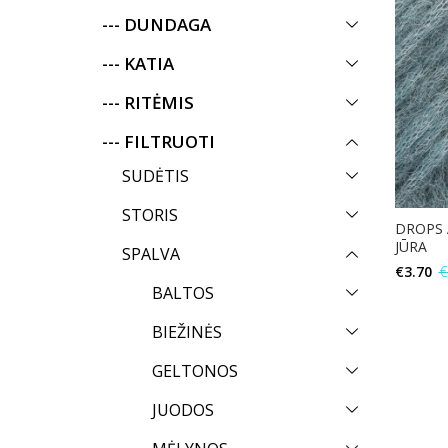
--- DUNDAGA
--- KATIA
--- RITĖMIS
--- FILTRUOTI
SUDĖTIS
STORIS
DROPS 
JŪRA
SPALVA
€
3.70
€
BALTOS
BIEŽINĖS
GELTONOS
JUODOS