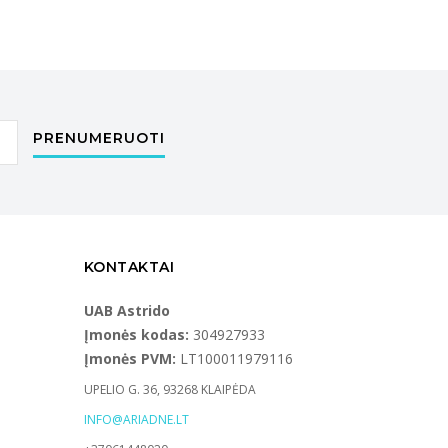
PRENUMERUOTI
KONTAKTAI
UAB Astrido
Įmonės kodas:
304927933
Įmonės PVM:
LT100011979116
UPELIO G. 36, 93268 KLAIPĖDA
INFO@ARIADNE.LT