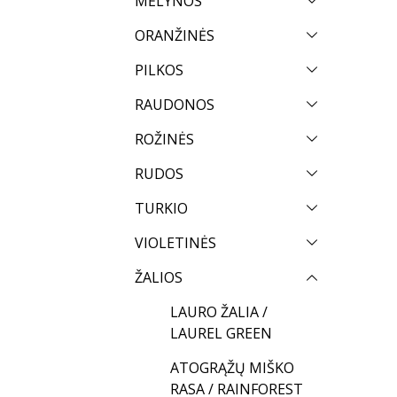
MĖLYNOS
ORANŽINĖS
PILKOS
RAUDONOS
ROŽINĖS
RUDOS
TURKIO
VIOLETINĖS
ŽALIOS
LAURO ŽALIA /
LAUREL GREEN
ATOGRĄŽŲ MIŠKO
RASA / RAINFOREST