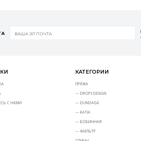
ТА
КИ
КАТЕГОРИИ
КА
ПРЯЖА
А
--- DROPS DESIGN
СЬ С НАМИ
--- DUNDAGA
--- KATIA
--- БОБИННАЯ
--- ФИЛЬТР
СПИЦЫ