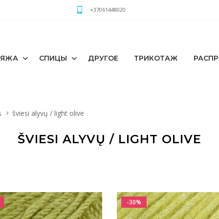
+37061448020
РЯЖА
СПИЦЫ
ДРУГОЕ
ТРИКОТАЖ
РАСП
s
šviesi alyvų / light olive
ŠVIESI ALYVŲ / LIGHT OLIVE
-30%