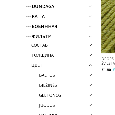
--- DUNDAGA
--- KATIA
--- БОБИННАЯ
--- ФИЛЬТР
СОСТАВ
ТОЛЩИНА
DROPS K
ŠVIESI 
ЦВЕТ
€
1.80
€
BALTOS
BIEŽINĖS
GELTONOS
JUODOS