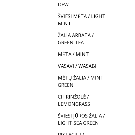
DEW
ŠVIESI MĖTA / LIGHT
MINT
ŽALIA ARBATA /
GREEN TEA
MĖTA / MINT
VASAVI / WASABI
MĖTŲ ŽALIA / MINT
GREEN
CITRINŽOLĖ /
LEMONGRASS
ŠVIESI JŪROS ŽALIA /
LIGHT SEA GREEN
PISTACIJŲ /