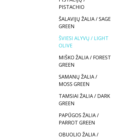
PISTACHIO
ŠALAVIJŲ ŽALIA / SAGE
GREEN
ŠVIESI ALYVŲ / LIGHT
OLIVE
MIŠKO ŽALIA / FOREST
GREEN
SAMANŲ ŽALIA /
MOSS GREEN
TAMSIAI ŽALIA / DARK
GREEN
PAPŪGOS ŽALIA /
PARROT GREEN
OBUOLIO ŽALIA /