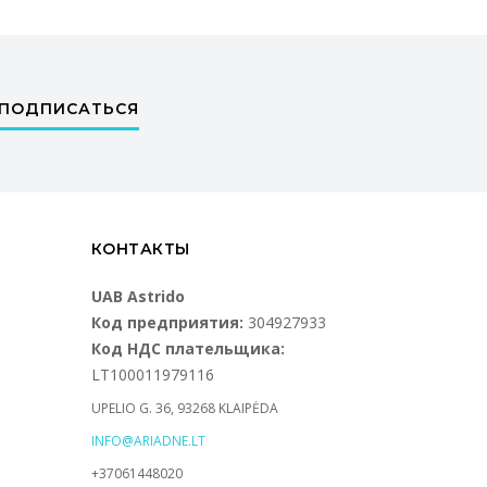
ПОДПИСАТЬСЯ
КОНТАКТЫ
UAB Astrido
Код предприятия:
304927933
Код НДС плательщика:
LT100011979116
UPELIO G. 36, 93268 KLAIPĖDA
INFO@ARIADNE.LT
+37061448020