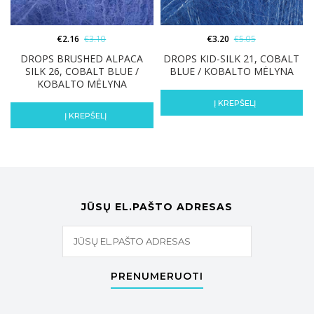
€
2.16
€
3.10
€
3.20
€
5.05
DROPS BRUSHED ALPACA
DROPS KID-SILK 21, COBALT
SILK 26, COBALT BLUE /
BLUE / KOBALTO MĖLYNA
KOBALTO MĖLYNA
Į KREPŠELĮ
Į KREPŠELĮ
JŪSŲ EL.PAŠTO ADRESAS
PRENUMERUOTI