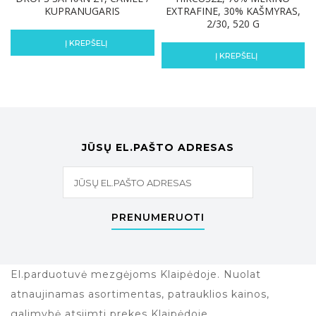
KUPRANUGARIS
EXTRAFINE, 30% KAŠMYRAS,
2/30, 520 G
Į KREPŠELĮ
Į KREPŠELĮ
JŪSŲ EL.PAŠTO ADRESAS
PRENUMERUOTI
El.parduotuvė mezgėjoms Klaipėdoje. Nuolat
atnaujinamas asortimentas, patrauklios kainos,
galimybė atsiimti prekes Klaipėdoje.