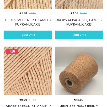
€
1.30
€
2.15
€
2.56
€
3.65
DROPS MUSKAT 23, CAMEL /
DROPS ALPACA 302, CAMEL /
KUPRANUGARIS
KUPRANUGARIS
Į KREPŠELĮ
Į KREPŠELĮ
-42%
€
0.90
€
1.55
€
41.00
DROPS SAFRAN 21, CAMEL /
HIRCUS22, 70% MERINO