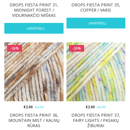
DROPS FIESTA PRINT 31,
DROPS FIESTA PRINT 35,
MIDNIGHT FOREST /
COPPER / VARIS
VIDURNAKČIO MIŠKAS
Į KREPŠELĮ
Į KREPŠELĮ
-26%
-26%
€
2.00
€
2.70
€
2.00
€
2.70
DROPS FIESTA PRINT 36,
DROPS FIESTA PRINT 37,
MOUNTAIN MIST / KALNŲ
FAIRY LIGHTS / PASAKŲ
RŪKAS
ŽIBURIAI