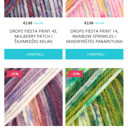
€
2.00
€
2.70
€
2.00
€
2.70
DROPS FIESTA PRINT 43,
DROPS FIESTA PRINT 14,
MULBERRY PATCH /
RAINBOW SPRINKLES /
ŠILKMEDŽIO KELIAS
VAIVORYKŠTĖS PABARSTUKAI
Į KREPŠELĮ
Į KREPŠELĮ
-26%
-26%