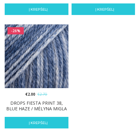
Į KREPŠELĮ
Į KREPŠELĮ
-26%
€
2.00
€
2.70
DROPS FIESTA PRINT 38,
BLUE HAZE / MĖLYNA MIGLA
Į KREPŠELĮ