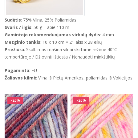
Sudėtis
: 75% Vilna, 25% Poliamidas
Svoris / ilgis
: 50 g = apie 110 m
Gamintojo rekomenduojamas virbalų dydis
: 4 mm
Mezginio tankis
: 10 x 10 cm = 21 akis x 28 eilių
Priežiūra
: Skalbimas mašina vilnai skirtame režime 40°C
tempertūroje / Džiovinti ištiesta / Nenaudoti minkštiklių
Pagaminta
: EU
Žaliavos kilmė
: Vilna iš Pietų Amerikos, poliamidas iš Vokietijos
-26%
-26%