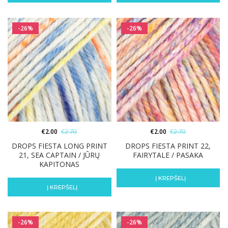
-26%
-26%
€
2.00
€
2.70
€
2.00
€
2.70
DROPS FIESTA LONG PRINT
DROPS FIESTA PRINT 22,
21, SEA CAPTAIN / JŪRŲ
FAIRYTALE / PASAKA
KAPITONAS
Į KREPŠELĮ
Į KREPŠELĮ
-26%
-26%