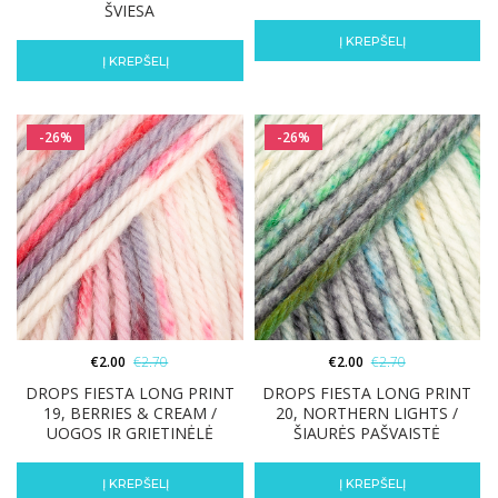
ŠVIESA
Į KREPŠELĮ
Į KREPŠELĮ
-26%
-26%
€
2.00
€
2.70
€
2.00
€
2.70
DROPS FIESTA LONG PRINT
DROPS FIESTA LONG PRINT
19, BERRIES & CREAM /
20, NORTHERN LIGHTS /
UOGOS IR GRIETINĖLĖ
ŠIAURĖS PAŠVAISTĖ
Į KREPŠELĮ
Į KREPŠELĮ