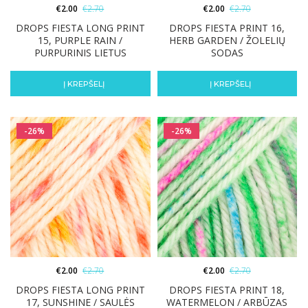
€
2.00
€
2.70
€
2.00
€
2.70
DROPS FIESTA LONG PRINT
DROPS FIESTA PRINT 16,
15, PURPLE RAIN /
HERB GARDEN / ŽOLELIŲ
PURPURINIS LIETUS
SODAS
Į KREPŠELĮ
Į KREPŠELĮ
-26%
-26%
€
2.00
€
2.70
€
2.00
€
2.70
DROPS FIESTA LONG PRINT
DROPS FIESTA PRINT 18,
17, SUNSHINE / SAULĖS
WATERMELON / ARBŪZAS