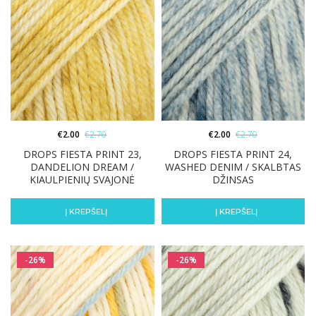
€
2.00
€
2.70
€
2.00
€
2.70
DROPS FIESTA PRINT 23,
DROPS FIESTA PRINT 24,
DANDELION DREAM /
WASHED DENIM / SKALBTAS
KIAULPIENIŲ SVAJONĖ
DŽINSAS
Į KREPŠELĮ
Į KREPŠELĮ
-26%
-26%