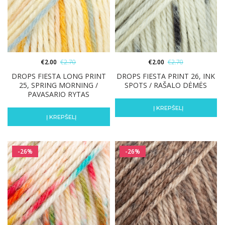
€
2.00
€
2.70
€
2.00
€
2.70
DROPS FIESTA LONG PRINT
DROPS FIESTA PRINT 26, INK
25, SPRING MORNING /
SPOTS / RAŠALO DĖMĖS
PAVASARIO RYTAS
Į KREPŠELĮ
Į KREPŠELĮ
-26%
-26%