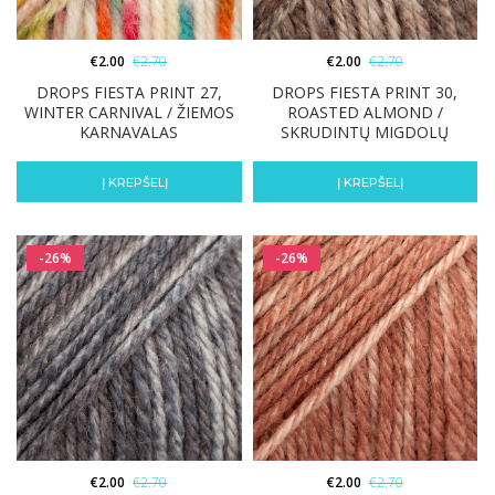
€
2.00
€
2.70
€
2.00
€
2.70
DROPS FIESTA PRINT 27,
DROPS FIESTA PRINT 30,
WINTER CARNIVAL / ŽIEMOS
ROASTED ALMOND /
KARNAVALAS
SKRUDINTŲ MIGDOLŲ
Į KREPŠELĮ
Į KREPŠELĮ
-26%
-26%
€
2.00
€
2.70
€
2.00
€
2.70