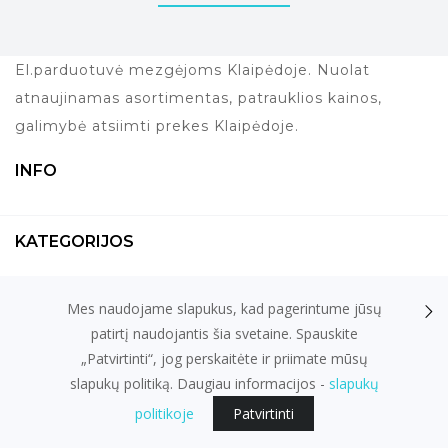
El.parduotuvė mezgėjoms Klaipėdoje. Nuolat
atnaujinamas asortimentas, patrauklios kainos,
galimybė atsiimti prekes Klaipėdoje.
INFO
KATEGORIJOS
Mes naudojame slapukus, kad pagerintume jūsų
KONTAKTAI
patirtį naudojantis šia svetaine. Spauskite
„Patvirtinti“, jog perskaitėte ir priimate mūsų
slapukų politiką. Daugiau informacijos -
slapukų
el. parduotuvių nuoma
fronto.lt
politikoje
Patvirtinti
© 2026
ARIADNE.LT