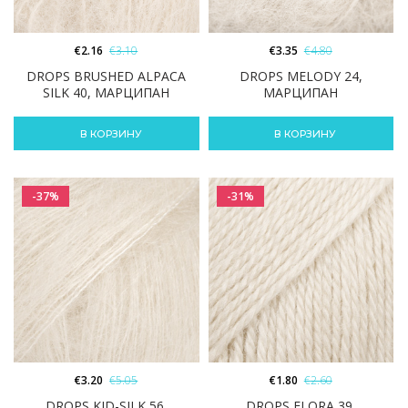
€
2.16
€
3.10
€
3.35
€
4.80
DROPS BRUSHED ALPACA
DROPS MELODY 24,
SILK 40, МАРЦИПАН
МАРЦИПАН
В КОРЗИНУ
В КОРЗИНУ
-37%
-31%
€
3.20
€
5.05
€
1.80
€
2.60
DROPS KID-SILK 56,
DROPS FLORA 39,