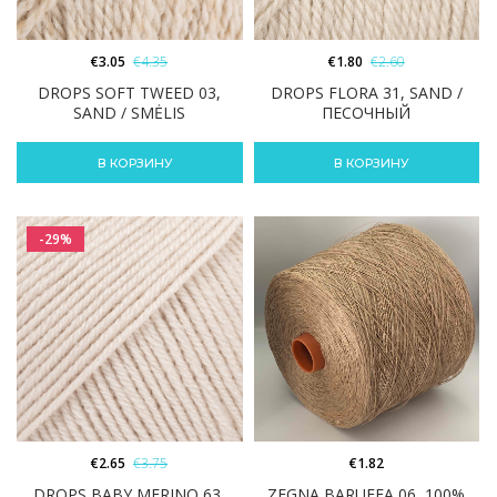
€
3.05
€
4.35
€
1.80
€
2.60
DROPS SOFT TWEED 03,
DROPS FLORA 31, SAND /
SAND / SMĖLIS
ПЕСОЧНЫЙ
В КОРЗИНУ
В КОРЗИНУ
-29%
€
2.65
€
3.75
€
1.82
DROPS BABY MERINO 63,
ZEGNA BARUFFA 06, 100%