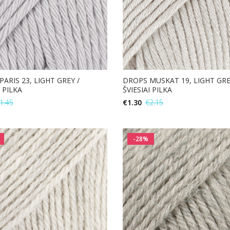
ARIS 23, LIGHT GREY /
DROPS MUSKAT 19, LIGHT GRE
I PILKA
ŠVIESIAI PILKA
1.45
€
1.30
€
2.15
В КОРЗИНУ
В КОРЗИНУ
-28%