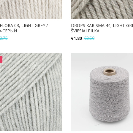
LORA 03, LIGHT GREY /
DROPS KARISMA 44, LIGHT GRE
О-СЕРЫЙ
ŠVIESIAI PILKA
2.75
€
1.80
€
2.50
В КОРЗИНУ
В КОРЗИНУ