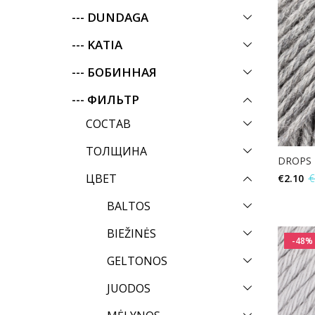
--- DUNDAGA
--- KATIA
--- БОБИННАЯ
--- ФИЛЬТР
СОСТАВ
ТОЛЩИНА
DROPS 
ЦВЕТ
€
2.10
€
BALTOS
BIEŽINĖS
-48%
GELTONOS
JUODOS