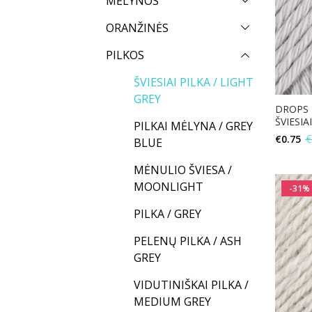
MĖLYNOS
ORANŽINĖS
PILKOS
ŠVIESIAI PILKA / LIGHT
GREY
DROPS P
ŠVIESIA
PILKAI MĖLYNA / GREY
€
0.75
€
BLUE
MĖNULIO ŠVIESA /
MOONLIGHT
-31%
PILKA / GREY
PELENŲ PILKA / ASH
GREY
VIDUTINIŠKAI PILKA /
MEDIUM GREY