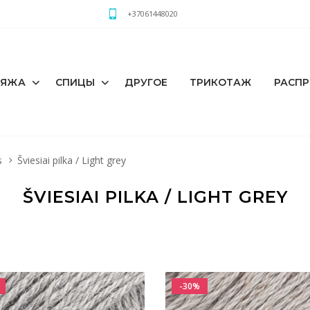
+37061448020
РЯЖА
СПИЦЫ
ДРУГОЕ
ТРИКОТАЖ
РАСП
s
Šviesiai pilka / Light grey
ŠVIESIAI PILKA / LIGHT GREY
-30%