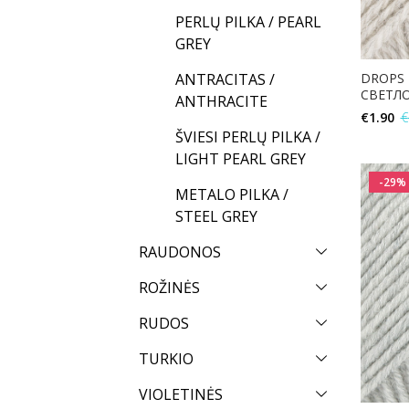
PERLŲ PILKA / PEARL
GREY
DROPS F
ANTRACITAS /
СВЕТЛ
ANTHRACITE
€
1.90
€
ŠVIESI PERLŲ PILKA /
LIGHT PEARL GREY
-29%
METALO PILKA /
STEEL GREY
RAUDONOS
ROŽINĖS
RUDOS
TURKIO
VIOLETINĖS