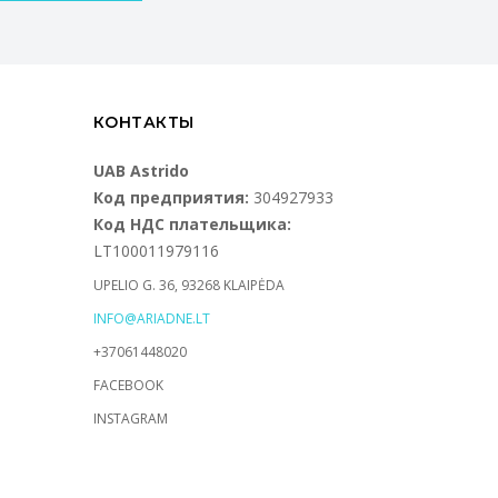
КОНТАКТЫ
UAB Astrido
Код предприятия:
304927933
Код НДС плательщика:
LT100011979116
UPELIO G. 36, 93268 KLAIPĖDA
INFO@ARIADNE.LT
+37061448020
FACEBOOK
INSTAGRAM