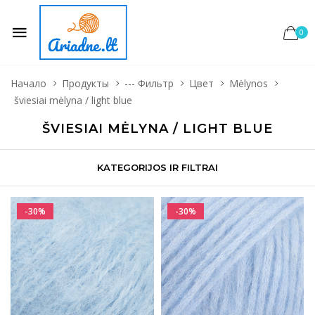
0
Начало
Продукты
--- Фильтр
Цвет
Mėlynos
šviesiai mėlyna / light blue
ŠVIESIAI MĖLYNA / LIGHT BLUE
KATEGORIJOS IR FILTRAI
-30%
-30%