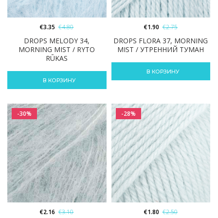
€
3.35
€
4.80
€
1.90
€
2.75
DROPS MELODY 34,
DROPS FLORA 37, MORNING
MORNING MIST / RYTO
MIST / УТРЕННИЙ ТУМАН
RŪKAS
В КОРЗИНУ
В КОРЗИНУ
-30%
-28%
€
2.16
€
3.10
€
1.80
€
2.50