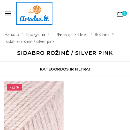
0
Начало
Продукты
--- Фильтр
Цвет
Rožinės
sidabro rožinė / silver pink
SIDABRO ROŽINĖ / SILVER PINK
KATEGORIJOS IR FILTRAI
-28%