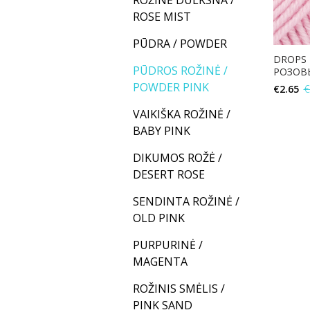
ROŽINĖ DULKSNA /
ROSE MIST
PŪDRA / POWDER
DROPS 
PŪDROS ROŽINĖ /
РОЗОВ
POWDER PINK
€
2.65
€
VAIKIŠKA ROŽINĖ /
BABY PINK
DIKUMOS ROŽĖ /
DESERT ROSE
SENDINTA ROŽINĖ /
OLD PINK
PURPURINĖ /
MAGENTA
ROŽINIS SMĖLIS /
PINK SAND