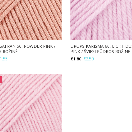
SAFRAN 56, POWDER PINK /
DROPS KARISMA 66, LIGHT DU
 ROŽINĖ
PINK / ŠVIESI PŪDROS ROŽINĖ
1.55
€
1.80
€
2.50
В КОРЗИНУ
В КОРЗИНУ