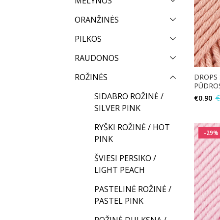
MĖLYNOS
ORANŽINĖS
PILKOS
RAUDONOS
ROŽINĖS
DROPS 
PŪDROS
SIDABRO ROŽINĖ /
€
0.90
€
SILVER PINK
RYŠKI ROŽINĖ / HOT
-29%
PINK
ŠVIESI PERSIKO /
LIGHT PEACH
PASTELINĖ ROŽINĖ /
PASTEL PINK