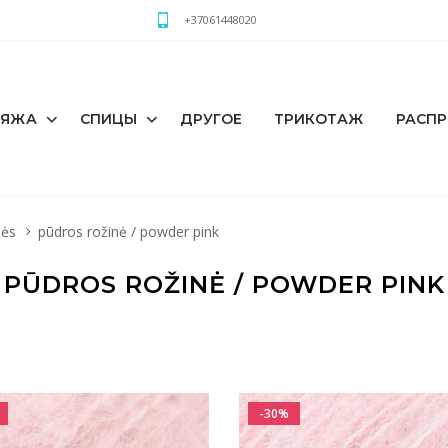
+37061448020
РЯЖА
СПИЦЫ
ДРУГОЕ
ТРИКОТАЖ
РАСП
nės
pūdros rožinė / powder pink
PŪDROS ROŽINĖ / POWDER PINK
-30%