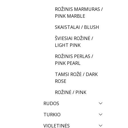
ROŽINIS MARMURAS /
PINK MARBLE
SKAISTALAI / BLUSH
ŠVIESIAI ROŽINĖ /
LIGHT PINK
ROŽINIS PERLAS /
PINK PEARL
TAMSI ROŽĖ / DARK
ROSE
ROŽINĖ / PINK
RUDOS
TURKIO
VIOLETINĖS