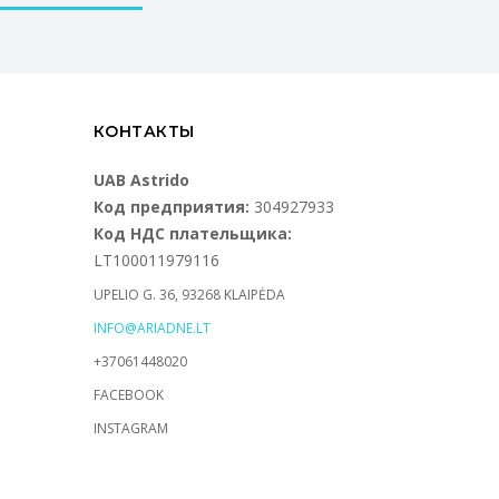
КОНТАКТЫ
UAB Astrido
Код предприятия:
304927933
Код НДС плательщика:
LT100011979116
UPELIO G. 36, 93268 KLAIPĖDA
INFO@ARIADNE.LT
+37061448020
FACEBOOK
INSTAGRAM