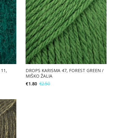
11,
DROPS KARISMA 47, FOREST GREEN /
MIŠKO ŽALIA
€
1.80
€
2.50
В КОРЗИНУ