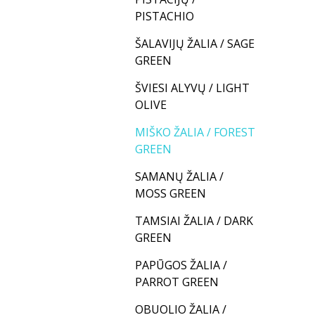
PISTACHIO
ŠALAVIJŲ ŽALIA / SAGE
GREEN
ŠVIESI ALYVŲ / LIGHT
OLIVE
MIŠKO ŽALIA / FOREST
GREEN
SAMANŲ ŽALIA /
MOSS GREEN
TAMSIAI ŽALIA / DARK
GREEN
PAPŪGOS ŽALIA /
PARROT GREEN
OBUOLIO ŽALIA /