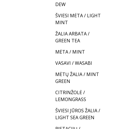
DEW
ŠVIESI MĖTA / LIGHT
MINT
ŽALIA ARBATA /
GREEN TEA
MĖTA / MINT
VASAVI / WASABI
MĖTŲ ŽALIA / MINT
GREEN
CITRINŽOLĖ /
LEMONGRASS
ŠVIESI JŪROS ŽALIA /
LIGHT SEA GREEN
PISTACIJŲ /