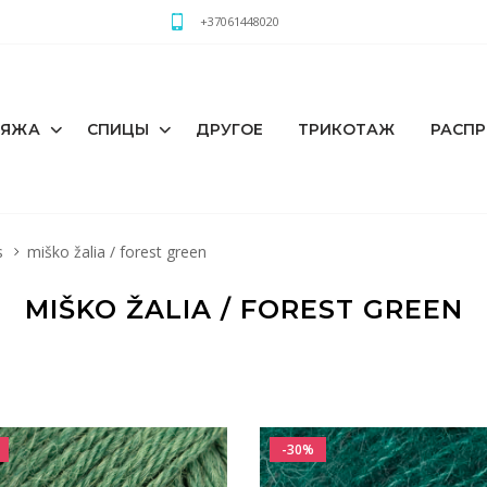
+37061448020
РЯЖА
СПИЦЫ
ДРУГОЕ
ТРИКОТАЖ
РАСП
s
miško žalia / forest green
MIŠKO ŽALIA / FOREST GREEN
-30%