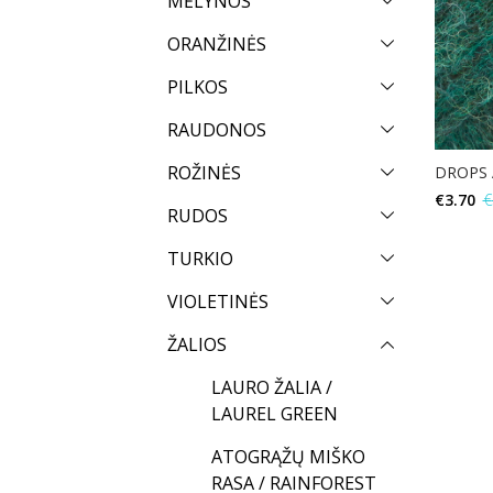
MĖLYNOS
ORANŽINĖS
PILKOS
RAUDONOS
ROŽINĖS
DROPS 
€
3.70
€
RUDOS
TURKIO
VIOLETINĖS
ŽALIOS
LAURO ŽALIA /
LAUREL GREEN
ATOGRĄŽŲ MIŠKO
RASA / RAINFOREST