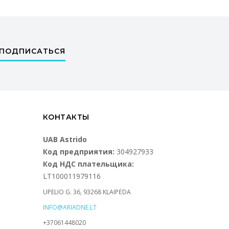
ПОДПИСАТЬСЯ
КОНТАКТЫ
UAB Astrido
Код предприятия:
304927933
Код НДС плательщика:
LT100011979116
UPELIO G. 36, 93268 KLAIPĖDA
INFO@ARIADNE.LT
+37061448020