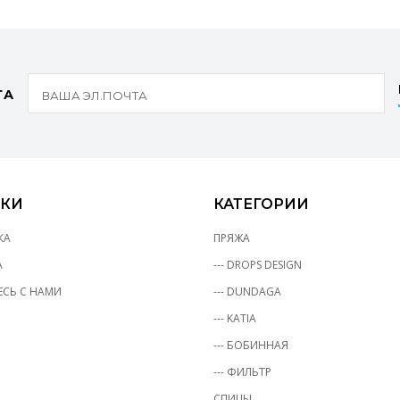
ТА
КИ
КАТЕГОРИИ
КА
ПРЯЖА
А
--- DROPS DESIGN
СЬ С НАМИ
--- DUNDAGA
--- KATIA
--- БОБИННАЯ
--- ФИЛЬТР
СПИЦЫ