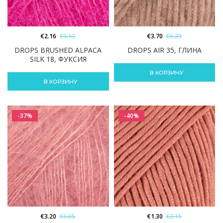
€
2.16
€
3.10
€
3.70
€
5.29
DROPS BRUSHED ALPACA
DROPS AIR 35, ГЛИНА
SILK 18, ФУКСИЯ
В КОРЗИНУ
В КОРЗИНУ
-37%
-40%
€
3.20
€
5.05
€
1.30
€
2.15