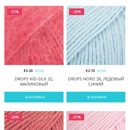
-37%
-29%
€
3.20
€
5.05
€
2.10
€
2.95
DROPS KID-SILK 32,
DROPS NORD 26, ЛЕДОВЫЙ
МАЛИНОВЫЙ
СИНИЙ
В КОРЗИНУ
В КОРЗИНУ
-28%
-31%