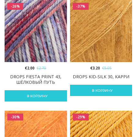
-26%
-37%
€
2.00
€
2.70
€
3.20
€
5.05
DROPS FIESTA PRINT 43,
DROPS KID-SILK 30, КАРРИ
ШЁЛКОВЫЙ ПУТЬ
В КОРЗИНУ
В КОРЗИНУ
-30%
-29%