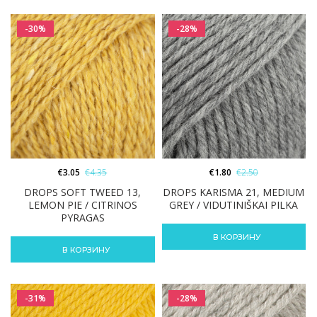
-30%
-28%
€
3.05
€
4.35
€
1.80
€
2.50
DROPS SOFT TWEED 13,
DROPS KARISMA 21, MEDIUM
LEMON PIE / CITRINOS
GREY / VIDUTINIŠKAI PILKA
PYRAGAS
В КОРЗИНУ
В КОРЗИНУ
-31%
-28%