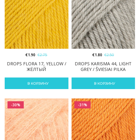
€
1.90
€
2.75
€
1.80
€
2.50
DROPS FLORA 17, YELLOW /
DROPS KARISMA 44, LIGHT
ЖЁЛТЫЙ
GREY / ŠVIESIAI PILKA
В КОРЗИНУ
В КОРЗИНУ
-30%
-31%