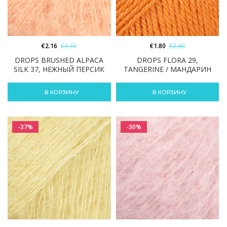
€
2.16
€
3.10
€
1.80
€
2.60
DROPS BRUSHED ALPACA
DROPS FLORA 29,
SILK 37, НЕЖНЫЙ ПЕРСИК
TANGERINE / МАНДАРИН
В КОРЗИНУ
В КОРЗИНУ
-37%
-30%