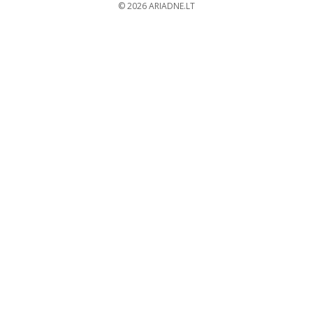
© 2026
ARIADNE.LT