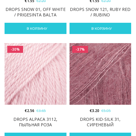
€
1.55
€
2.20
€
1.55
€
2.20
DROPS SNOW 01, OFF WHITE
DROPS SNOW 121, RUBY RED
/ PRIGESINTA BALTA
/ RUBINO
В КОРЗИНУ
В КОРЗИНУ
-30%
-37%
€
2.56
€
3.65
€
3.20
€
5.05
DROPS ALPACA 3112,
DROPS KID-SILK 31,
ПЫЛЬНАЯ РОЗА
СИРЕНЕВЫЙ