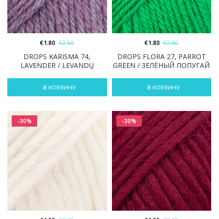
€
1.80
€
2.50
€
1.80
€
2.60
DROPS KARISMA 74,
DROPS FLORA 27, PARROT
LAVENDER / LEVANDŲ
GREEN / ЗЕЛЁНЫЙ ПОПУГАЙ
В КОРЗИНУ
В КОРЗИНУ
-30%
-30%