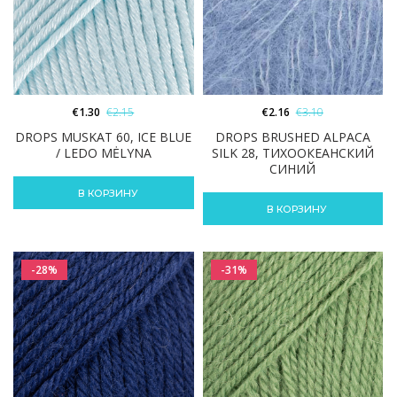
€
1.30
€
2.15
€
2.16
€
3.10
DROPS MUSKAT 60, ICE BLUE
DROPS BRUSHED ALPACA
/ LEDO MĖLYNA
SILK 28, ТИХООКЕАНСКИЙ
СИНИЙ
В КОРЗИНУ
В КОРЗИНУ
-28%
-31%