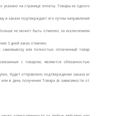
о указано на странице оплаты. Товары из одного
ому в заказе подтверждает его путем направления
з больше не может быть отменен, за исключением
ние 3 дней заказ отменен.
 к самовывозу или полностью оплаченный товар
 связанные с товаром, являются обязанностью
купке, будет отправлено подтверждение заказа и/
 или в день получения Товара (в зависимости от
е несет ответственности за любые действия или