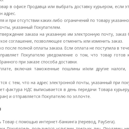
овар в офисе Продавца или выбрать доставку курьером, если эт
н адрес.
еля и при отсутствии каких-либо ограничений по товару указанн
почты, указанный Покупателем.
одтверждение заказа на указанную им электронную почту, зака
ткое соглашение, позволяющее отменить или изменить заказ.
о после полной оплаты заказа. Если оплата не поступила в тече
тправляет Покупателю уведомление о том, что товар готов
ранного при заказе способа доставки.
плате, включая таможенные пошлины и/или другие налоги,
тся с тем, что на адрес электронной почты, указанный при по
чет-фактура НДС выписывается в день передачи Товара курьеру
ран) и отправляется Покупателю по эл.почте.
В
Товар с помощью интернет-банкинга (перевод, PaySera).
нки Покупатель пользуется услугами третьих лиц. Продавец н