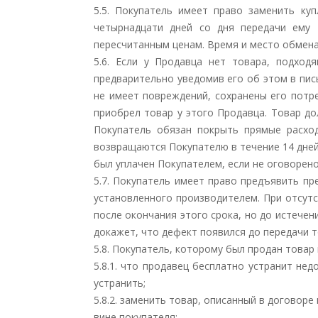
5.5. Покупатель имеет право заменить ку
четырнадцати дней со дня передачи ему 
пересчитанным ценам. Время и место обмена
5.6. Если у Продавца нет товара, подход
предварительно уведомив его об этом в пис
не имеет повреждений, сохранены его потр
приобрел товар у этого Продавца. Товар до
Покупатель обязан покрыть прямые расходы
возвращаются Покупателю в течение 14 дней
был уплачен Покупателем, если не оговорено
5.7. Покупатель имеет право предъявить пр
установленного производителем. При отсутс
после окончания этого срока, но до истечен
докажет, что дефект появился до передачи т
5.8. Покупатель, которому был продан товар
5.8.1. что продавец бесплатно устранит не
устранить;
5.8.2. заменить товар, описанный в договор
вине покупателя;