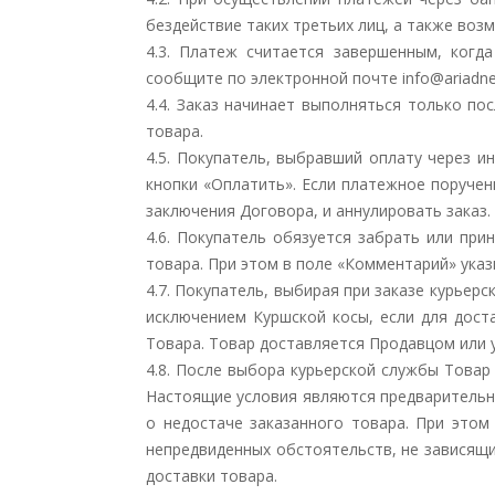
бездействие таких третьих лиц, а также воз
4.3. Платеж считается завершенным, когд
сообщите по электронной почте info@ariadne.
4.4. Заказ начинает выполняться только по
товара.
4.5.
Покупатель, выбравший оплату через ин
кнопки «Оплатить». Если платежное поручен
заключения Договора, и аннулировать заказ.
4.6. Покупатель обязуется забрать или при
товара. При этом в поле «Комментарий» ука
4.7. Покупатель, выбирая при заказе курьер
исключением Куршской косы, если для дост
Товара. Товар доставляется Продавцом или 
4.8. После выбора курьерской службы Товар
Настоящие условия являются предварительны
о недостаче заказанного товара. При этом
непредвиденных обстоятельств, не зависящи
доставки товара.