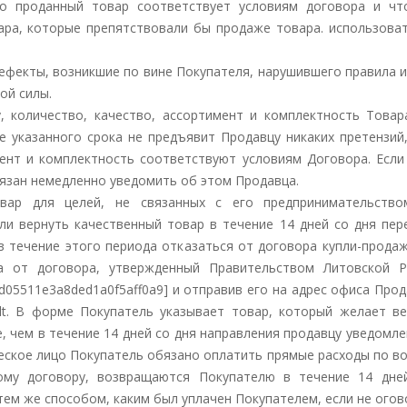
что проданный товар соответствует условиям договора и ч
ра, которые препятствовали бы продаже товара. использоват
дефекты, возникшие по вине Покупателя, нарушившего правила 
ой силы.
у, количество, качество, ассортимент и комплектность Това
ие указанного срока не предъявит Продавцу никаких претензий
имент и комплектность соответствуют условиям Договора. Если
язан немедленно уведомить об этом Продавца.
овар для целей, не связанных с его предпринимательство
ли вернуть качественный товар в течение 14 дней со дня пер
в течение этого периода отказаться от договора купли-прода
 от договора, утвержденный Правительством Литовской Р
d7f330d05511e3a8ded1a0f5aff0a9] и отправив его на адрес офиса П
.lt. В форме Покупатель указывает товар, который желает в
, чем в течение 14 дней со дня направления продавцу уведомл
ское лицо Покупатель обязано оплатить прямые расходы по во
утому договору, возвращаются Покупателю в течение 14 дн
ем же способом, каким был уплачен Покупателем, если не огов