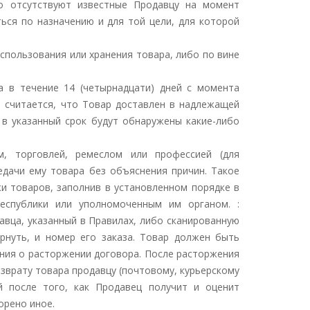
то отсутствуют известные Продавцу на момент
ься по назначению и для той цели, для которой
использования или хранения товара, либо по вине
ра в течение 14 (четырнадцати) дней с момента
, считается, что Товар доставлен в надлежащей
 в указанный срок будут обнаружены какие-либо
м, торговлей, ремеслом или профессией (для
едачи ему товара без объяснения причин. Такое
жи товаров, заполнив в установленном порядке в
еспублики или уполномоченным им органом. :
родавца, указанный в Правилах, либо сканированную
ернуть, и номер его заказа. Товар должен быть
ения о расторжении договора. После расторжения
зврату товара продавцу (почтовому, курьерскому
ей после того, как Продавец получит и оценит
орено иное.