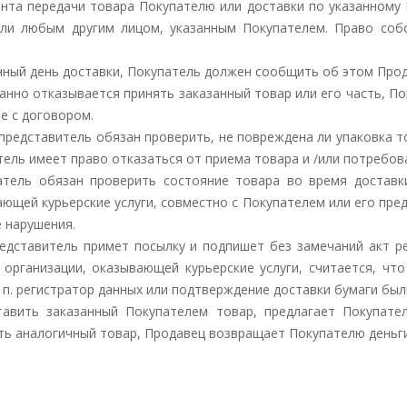
ента передачи товара Покупателю или доставки по указанному 
ли любым другим лицом, указанным Покупателем. Право соб
анный день доставки, Покупатель должен сообщить об этом Прод
ванно отказывается принять заказанный товар или его часть, 
ые с договором.
 представитель обязан проверить, не повреждена ли упаковка т
тель имеет право отказаться от приема товара и /или потребов
патель обязан проверить состояние товара во время доставк
ающей курьерские услуги, совместно с Покупателем или его пре
 нарушения.
 представитель примет посылку и подпишет без замечаний акт 
 организации, оказывающей курьерские услуги, считается, чт
 п. регистратор данных или подтверждение доставки бумаги бы
тавить заказанный Покупателем товар, предлагает Покупат
ть аналогичный товар, Продавец возвращает Покупателю деньги