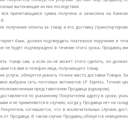
можные вытекающие из них последствия.
а вся причитающаяся сумма получена и зачислена на банко
lt.
сле получения оплаты за товар и его доставку (транспортировк
тернет-банк, должен подтвердить платежное поручение в тече
ие не будет подтверждено в течение этого срока, Продавец им
нять товар сам, а если он не может этого сделать, он долже
зывается имя и телефон лица, получающего товар.
ские услуги, обязуется указать точное место доставки Товара. 
авки выбрана сеть почтовых автоматов LP Express. Точная цен
уполномоченным представителем Продавца (курьером).
 доставляется по указанному Покупателем адресу в сроки, указ
ми и не применяются в случаях, когда у Продавца нет на скла
 Покупатель соглашается, что в исключительных случаях дос
х от Продавца. В таком случае Продавец обязуется немедленно