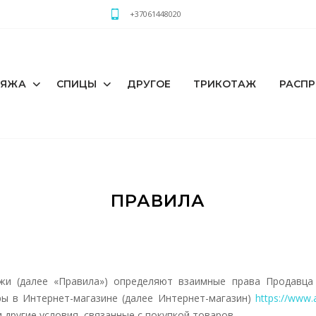
+37061448020
РЯЖА
СПИЦЫ
ДРУГОЕ
ТРИКОТАЖ
РАСП
ПРАВИЛА
и (далее «Правила») определяют взаимные права Продавца (
ы в Интернет-магазине (далее Интернет-магазин)
https://www.a
 другие условия, связанные с покупкой товаров.