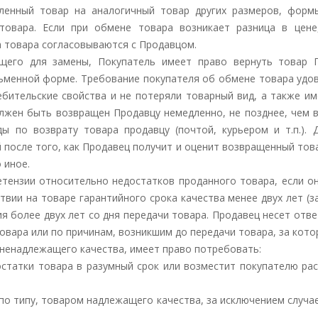
пленный товар на аналогичный товар других размеров, форм
товара. Если при обмене товара возникает разница в цен
 товара согласовываются с Продавцом.
ящего для замены, Покупатель имеет право вернуть товар 
ьменной форме. Требование покупателя об обмене товара удов
ебительские свойства и не потеряли товарный вид, а также и
лжен быть возвращен Продавцу немедленно, не позднее, чем в
 по возврату товара продавцу (почтой, курьером и т.п.). Д
 после того, как Продавец получит и оценит возвращенный тов
 иное.
етензии относительно недостатков проданного товара, если о
твии на товаре гарантийного срока качества менее двух лет (
ия более двух лет со дня передачи товара. Продавец несет отв
овара или по причинам, возникшим до передачи товара, за кото
 ненадлежащего качества, имеет право потребовать:
достатки товара в разумный срок или возместит покупателю ра
е по типу, товаром надлежащего качества, за исключением случа