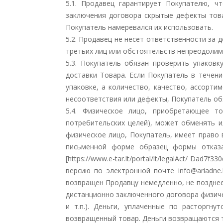
5.1. Продавец гарантирует Покупателю, 
заключения договора скрытые дефекты това
Покупатель намеревался их использовать.
5.2. Продавец не несет ответственности за 
третьих лиц или обстоятельств непреодолим
5.3. Покупатель обязан проверить упаковк
доставки Товара. Если Покупатель в течен
упаковке, а количество, качество, ассорт
несоответствия или дефекты, Покупатель об
5.4. Физическое лицо, приобретающее т
потребительских целей), может обменять и
физическое лицо, Покупатель, имеет право 
письменной форме образец формы отказа
[https://www.e-tar.lt/portal/lt/legalAct/ Da
версию по электронной почте info@ariadne
возвращен Продавцу немедленно, не позднее
дистанционно заключенного договора физиче
и т.п.). Деньги, уплаченные по расторгн
возвращенный товар. Деньги возвращаются т