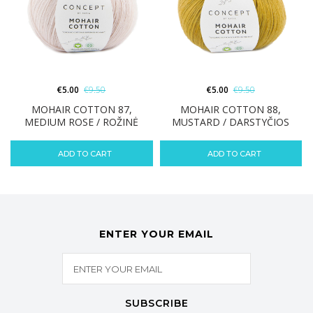
€
5.00
€
9.50
€
5.00
€
9.50
MOHAIR COTTON 87,
MOHAIR COTTON 88,
MEDIUM ROSE / ROŽINĖ
MUSTARD / DARSTYČIOS
ADD TO CART
ADD TO CART
ENTER YOUR EMAIL
SUBSCRIBE