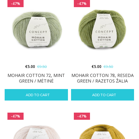
-47%
-47%
€
5.00
€
9.50
€
5.00
€
9.50
MOHAIR COTTON 72, MINT
MOHAIR COTTON 78, RESEDA
GREEN / MĖTINĖ
GREEN / RAZETOS ŽALIA
ADD TO CART
ADD TO CART
-47%
-47%