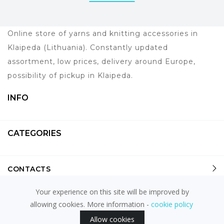
Online store of yarns and knitting accessories in
Klaipeda (Lithuania). Constantly updated
assortment, low prices, delivery around Europe,
possibility of pickup in Klaipeda.
INFO
CATEGORIES
CONTACTS
Your experience on this site will be improved by
allowing cookies. More information -
cookie policy
powered by
fronto.lt
Allow cookies
© 2026
ARIADNE.LT