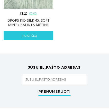
€
3.20
€
5.05
DROPS KID-SILK 45, SOFT
MINT / BALINTA MĖTINĖ
Į KREPŠELĮ
JŪSŲ EL.PAŠTO ADRESAS
PRENUMERUOTI