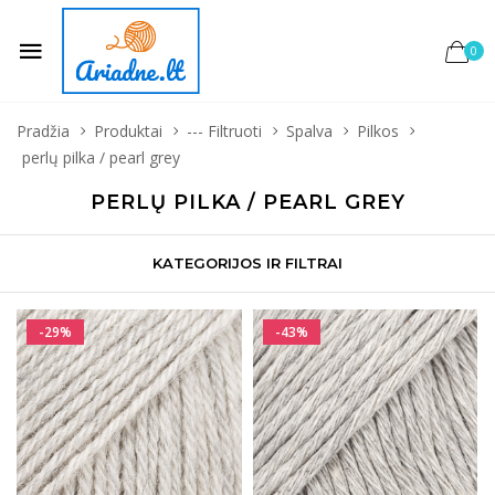
0
Pradžia
Produktai
--- Filtruoti
Spalva
Pilkos
perlų pilka / pearl grey
PERLŲ PILKA / PEARL GREY
KATEGORIJOS IR FILTRAI
-29%
-43%