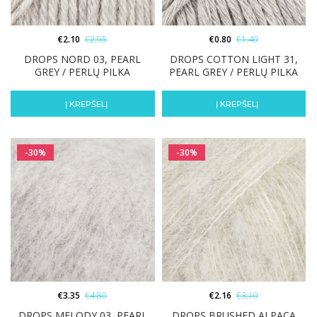
€
2.10
€
2.95
€
0.80
€
1.40
DROPS NORD 03, PEARL
DROPS COTTON LIGHT 31,
GREY / PERLŲ PILKA
PEARL GREY / PERLŲ PILKA
Į KREPŠELĮ
Į KREPŠELĮ
-30%
-30%
€
3.35
€
4.80
€
2.16
€
3.10
DROPS MELODY 03, PEARL
DROPS BRUSHED ALPACA