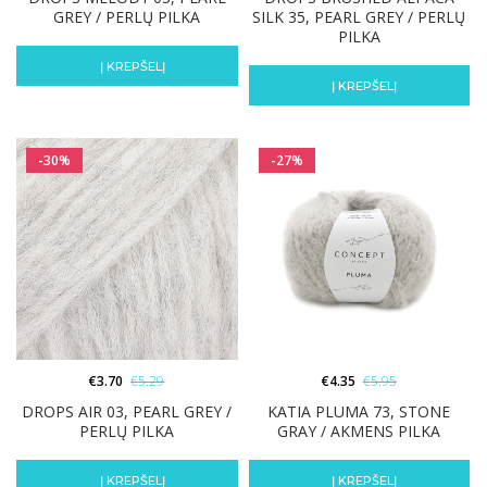
GREY / PERLŲ PILKA
SILK 35, PEARL GREY / PERLŲ
PILKA
Į KREPŠELĮ
Į KREPŠELĮ
-30%
-27%
€
3.70
€
5.29
€
4.35
€
5.95
DROPS AIR 03, PEARL GREY /
KATIA PLUMA 73, STONE
PERLŲ PILKA
GRAY / AKMENS PILKA
Į KREPŠELĮ
Į KREPŠELĮ