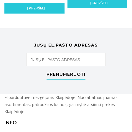
Į KREPŠELĮ
Į KREPŠELĮ
JŪSŲ EL.PAŠTO ADRESAS
PRENUMERUOTI
El.parduotuvė mezgėjoms Klaipėdoje. Nuolat atnaujinamas
asortimentas, patrauklios kainos, galimybė atsiimti prekes
Klaipėdoje.
INFO