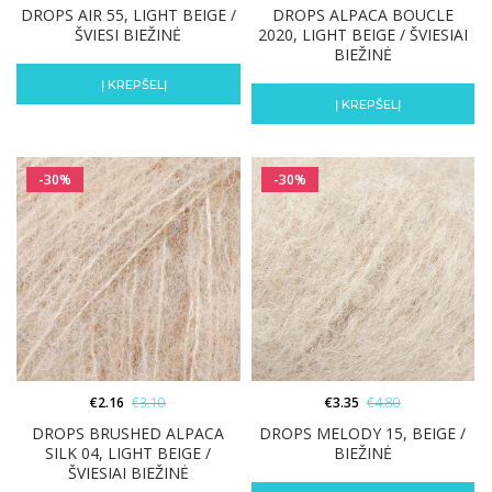
DROPS AIR 55, LIGHT BEIGE /
DROPS ALPACA BOUCLE
ŠVIESI BIEŽINĖ
2020, LIGHT BEIGE / ŠVIESIAI
BIEŽINĖ
Į KREPŠELĮ
Į KREPŠELĮ
-30%
-30%
€
2.16
€
3.10
€
3.35
€
4.80
DROPS BRUSHED ALPACA
DROPS MELODY 15, BEIGE /
SILK 04, LIGHT BEIGE /
BIEŽINĖ
ŠVIESIAI BIEŽINĖ