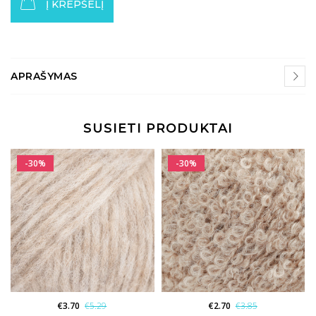
Į KREPŠELĮ
APRAŠYMAS
SUSIETI PRODUKTAI
-30%
-30%
€
3.70
€
5.29
€
2.70
€
3.85