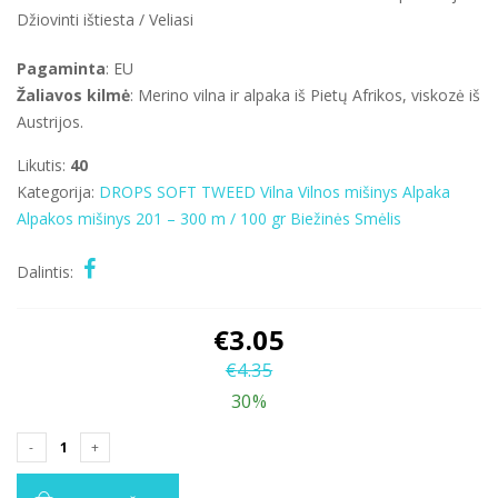
Džiovinti ištiesta / Veliasi
Pagaminta
: EU
Žaliavos kilmė
: Merino vilna ir alpaka iš Pietų Afrikos, viskozė iš
Austrijos.
Likutis:
40
Kategorija:
DROPS SOFT TWEED
Vilna
Vilnos mišinys
Alpaka
Alpakos mišinys
201 – 300 m / 100 gr
Biežinės
Smėlis
Dalintis:
€
3.05
€
4.35
30%