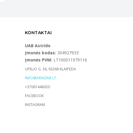
KONTAKTAI
UAB Astrido
Įmonės kodas:
304927933
Įmonės PVM:
LT100011979116
UPELIO G. 36, 93268 KLAIPĖDA
INFO@ARIADNE.LT
+37061448020
FACEBOOK
INSTAGRAM