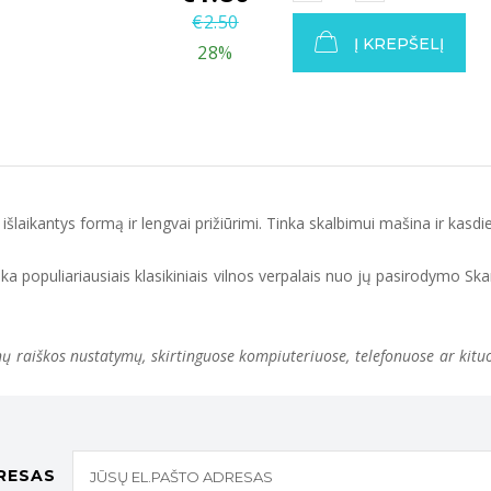
€
2.50
Į KREPŠELĮ
28%
išlaikantys formą ir lengvai prižiūrimi. Tinka skalbimui mašina ir kasd
a populiariausiais klasikiniais vilnos verpalais nuo jų pasirodymo Sk
 raiškos nustatymų, skirtinguose kompiuteriuose, telefonuose ar kituose 
RESAS