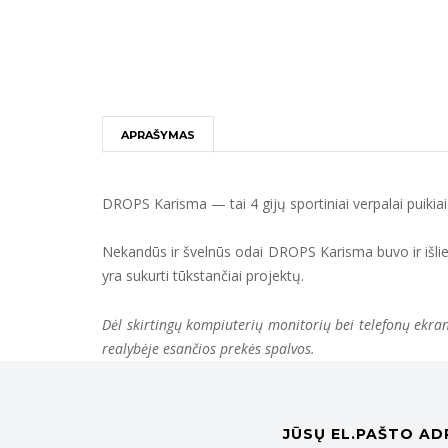
APRAŠYMAS
DROPS Karisma — tai 4 gijų sportiniai verpalai puikiai 
Nekandūs ir švelnūs odai DROPS Karisma buvo ir išliek
yra sukurti tūkstančiai projektų.
Dėl skirtingų kompiuterių monitorių bei telefonų ekranų
realybėje esančios prekės spalvos.
JŪSŲ EL.PAŠTO AD