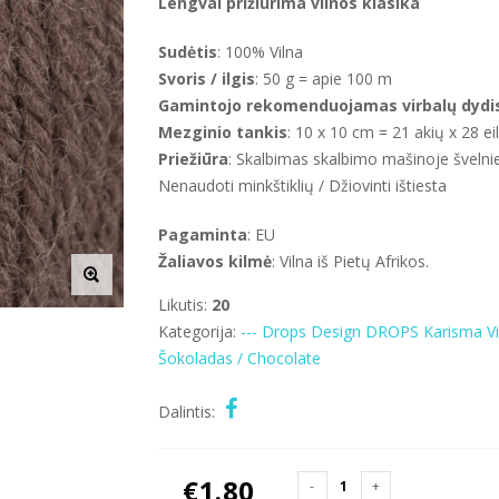
Lengvai prižiūrima vilnos klasika
Sudėtis
: 100% Vilna
Svoris / ilgis
: 50 g = apie 100 m
Gamintojo rekomenduojamas virbalų dydi
Mezginio tankis
: 10 x 10 cm = 21 akių x 28 eil
Priežiūra
: Skalbimas skalbimo mašinoje šveln
Nenaudoti minkštiklių / Džiovinti ištiesta
Pagaminta
: EU
Žaliavos kilmė
: Vilna iš Pietų Afrikos.
Likutis:
20
Kategorija:
--- Drops Design
DROPS Karisma
V
Šokoladas / Chocolate
Dalintis:
€
1.80