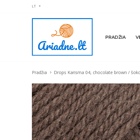
LT
PRADŽIA
V
Pradžia
Drops Karisma 04, chocolate brown / šok