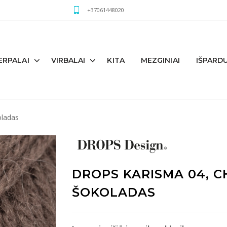
+37061448020
ERPALAI
VIRBALAI
KITA
MEZGINIAI
IŠPARD
oladas
DROPS KARISMA 04, 
ŠOKOLADAS