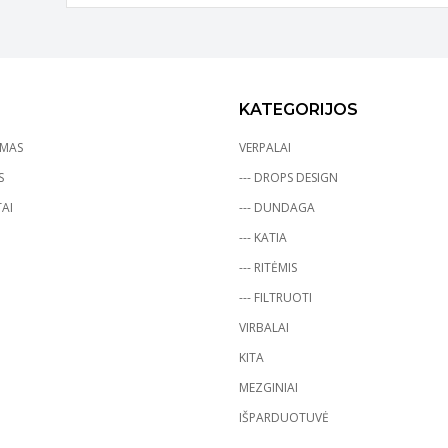
KATEGORIJOS
YMAS
VERPALAI
S
--- DROPS DESIGN
AI
--- DUNDAGA
--- KATIA
--- RITĖMIS
--- FILTRUOTI
VIRBALAI
KITA
MEZGINIAI
IŠPARDUOTUVĖ