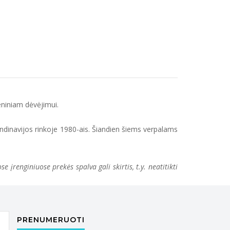
ieniniam dėvėjimui.
andinavijos rinkoje 1980-ais. Šiandien šiems verpalams
įrenginiuose prekės spalva gali skirtis, t.y. neatitikti
PRENUMERUOTI