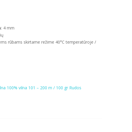
s
: 4 mm
ių
iems rūbams skirtame režime 40°C temperatūroje /
ilna
100% vilna
101 – 200 m / 100 gr
Rudos