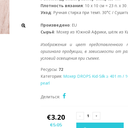
Плотность вязания
: 10 x 10 см = 23 п. x 30 
Уход
: Ручная стирка при темп. 30°C / Суши
Произведено
: EU
Сырьё
: Мохер из Южной Африки, шёлк из К
Изображения и цвет представленного 
оригинала продукции, в зависимости от р
условий освещения при съемке.
Ресурсы:
72
Категория:
Мохер
DROPS Kid-Silk
≥ 401 m / 1
pearl
Делиться:
€
3.20
€
5.05