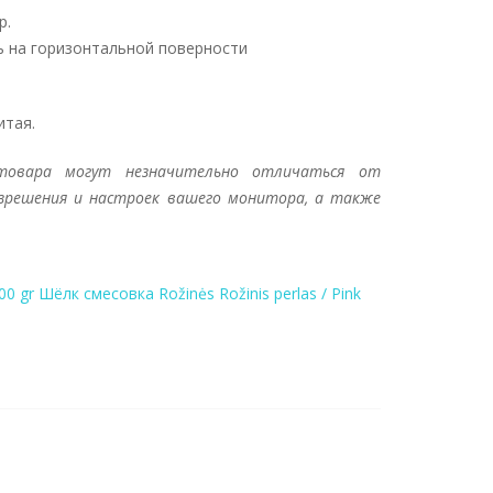
р.
ть на горизонтальной поверности
итая.
товара могут незначительно отличаться от
азрешения и настроек вашего монитора, а также
00 gr
Шёлк
смесовка
Rožinės
Rožinis perlas / Pink