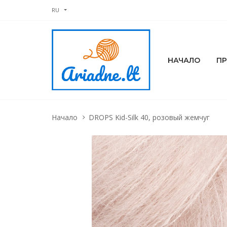
RU
НАЧАЛО
П
Начало
DROPS Kid-Silk 40, розовый жемчуг