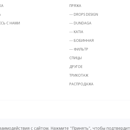
КА
ПРЯЖА
А
--- DROPS DESIGN
СЬ С НАМИ
--- DUNDAGA
--- KATIA
--- БОБИННАЯ
--- ФИЛЬТР
СПИЦЫ
ДРУГОЕ
ТРИКОТАЖ
РАСПРОДАЖА
заимодействия с сайтом. Нажмите "Принять", чтобы подтвердить