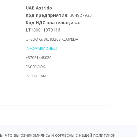
UAB Astrido
Код предприятия:
304927933
Код НДС плательщика:
LT100011979116
UPELIO G. 36, 93268 KLAIPĖDA
INFO@ARIADNE.LT
+37061448020
FACEBOOK
INSTAGRAM
powered by
fronto.lt
, что вы ознакомились и согласны с нашей политикой