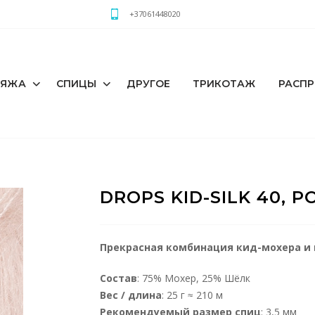
+37061448020
РЯЖА
СПИЦЫ
ДРУГОЕ
ТРИКОТАЖ
РАСП
DROPS KID-SILK 40,
Прекрасная комбинация кид-мохера и 
Состав
: 75% Мохер, 25% Шёлк
Вес / длина
: 25 г ≈ 210 м
Рекомендуемый размер спиц
: 3,5 мм